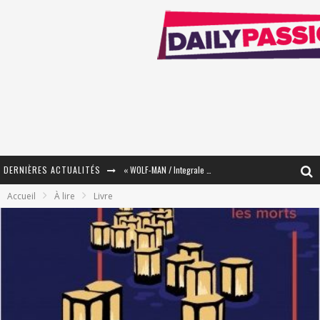
DERNIÈRES ACTUALITÉS
« WOLF-MAN / Integrale Tomes 1 et 2 » - Cruelle Vengeance !
Accueil
À lire
Livre
« The Broken Ring / This Mariage Will Fail Anyway » (Tome 2) – Préparer sa vengeance…
« Mon Village Révolté » - Combattre un Projet !
« Le Béton et le Bambou / Propositions pour Mayotte et le Monde. » - Améliorations !
Star Fox
PsyRiver 2026 : la magie revient sur les rives de l’Aar