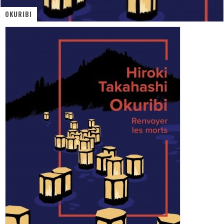
OKURIBI
« MOFUSAND / Parler Japonais » – Des Expressions Pratiques !
« Dr Wertham / L’homme qui étudia les tueurs en série » - Un Métier à Risque !
Assassin's Creed Black Flag Resynced
« Le Vent dand les Saules » - Une Belle Histoire !
« Damn Them All » - Un duo de Choc !
Yoshi and the mysterious book