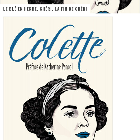
LE BLÉ EN HERBE, CHÉRI, LA FIN DE CHÉRI
« MOFUSAND / Parler Japonais » – Des Expressions Pratiques !
« Dr Wertham / L’homme qui étudia les tueurs en série » - Un Métier à Risque !
Assassin's Creed Black Flag Resynced
« Le Vent dand les Saules » - Une Belle Histoire !
« Damn Them All » - Un duo de Choc !
Yoshi and the mysterious book