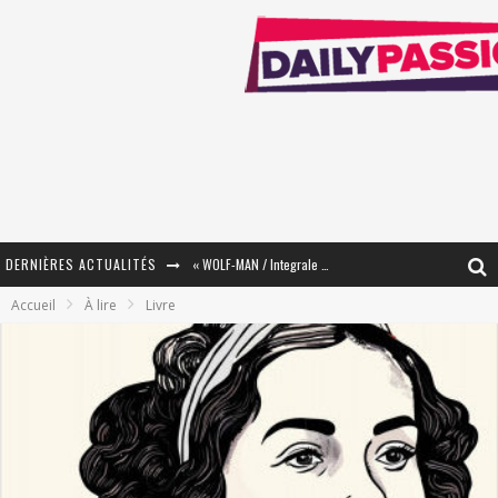
DERNIÈRES ACTUALITÉS
« WOLF-MAN / Integrale Tomes 1 et 2 » - Cruelle Vengeance !
Accueil
À lire
Livre
« The Broken Ring / This Mariage Will Fail Anyway » (Tome 2) – Préparer sa vengeance…
« Mon Village Révolté » - Combattre un Projet !
« Le Béton et le Bambou / Propositions pour Mayotte et le Monde. » - Améliorations !
Star Fox
PsyRiver 2026 : la magie revient sur les rives de l’Aar