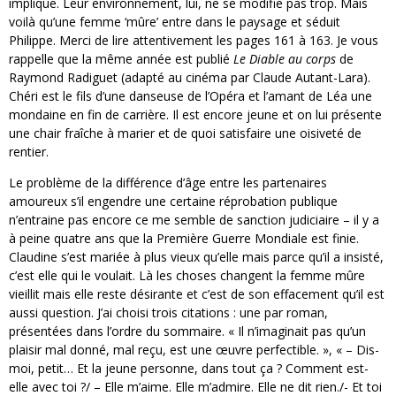
implique. Leur environnement, lui, ne se modifie pas trop. Mais
voilà qu’une femme ‘mûre’ entre dans le paysage et séduit
Philippe. Merci de lire attentivement les pages 161 à 163. Je vous
rappelle que la même année est publié
Le Diable au corps
de
Raymond Radiguet (adapté au cinéma par Claude Autant-Lara).
Chéri est le fils d’une danseuse de l’Opéra et l’amant de Léa une
mondaine en fin de carrière. Il est encore jeune et on lui présente
une chair fraîche à marier et de quoi satisfaire une oisiveté de
rentier.
Le problème de la différence d’âge entre les partenaires
amoureux s’il engendre une certaine réprobation publique
n’entraine pas encore ce me semble de sanction judiciaire – il y a
à peine quatre ans que la Première Guerre Mondiale est finie.
Claudine s’est mariée à plus vieux qu’elle mais parce qu’il a insisté,
c’est elle qui le voulait. Là les choses changent la femme mûre
vieillit mais elle reste désirante et c’est de son effacement qu’il est
aussi question. J’ai choisi trois citations : une par roman,
présentées dans l’ordre du sommaire. « Il n’imaginait pas qu’un
plaisir mal donné, mal reçu, est une œuvre perfectible. », « – Dis-
moi, petit… Et la jeune personne, dans tout ça ? Comment est-
elle avec toi ?/ – Elle m’aime. Elle m’admire. Elle ne dit rien./- Et toi