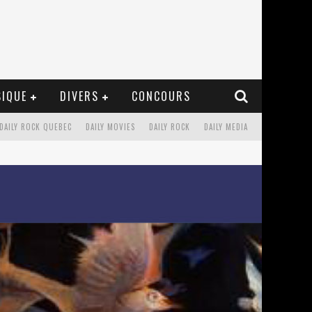
IQUE
DIVERS
CONCOURS
DAILY ROCK QUEBEC
DAILY MOVIES
DAILY ROCK
DAILY MEDIA