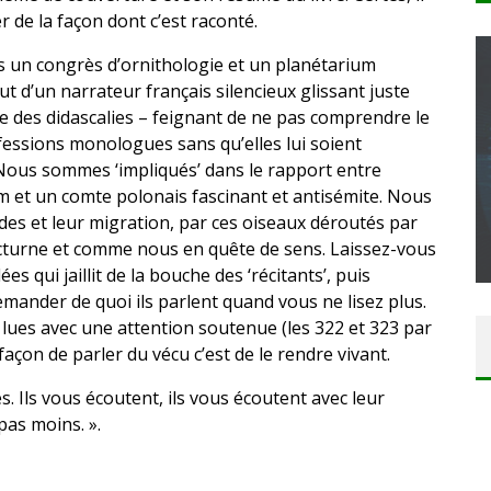
 de la façon dont c’est raconté.
ers un congrès d’ornithologie et un planétarium
jout d’un narrateur français silencieux glissant juste
 des didascalies – feignant de ne pas comprendre le
fessions monologues sans qu’elles lui soient
CONCOURS : CALENDRIER DE L’AVENT – UNE
… Nous sommes ‘impliqués’ dans le rapport entre
COPIE DU JEU « GRID, ULTIMATE EDITION »
um et un comte polonais fascinant et antisémite. Nous
SUR XBOX ONE OU PS4
es et leur migration, par ces oiseaux déroutés par
nocturne et comme nous en quête de sens. Laissez-vous
Daily Passions
s qui jaillit de la bouche des ‘récitants’, puis
ander de quoi ils parlent quand vous ne lisez plus.
 lues avec une attention soutenue (les 322 et 323 par
çon de parler du vécu c’est de le rendre vivant.
s. Ils vous écoutent, ils vous écoutent avec leur
pas moins. ».