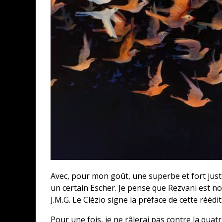
Avec, pour mon goût, une superbe et fort juste
un certain Escher. Je pense que Rezvani est n
J.M.G. Le Clézio signe la préface de cette réédit
Pour une fois, je ne râlerai pas contre la quat