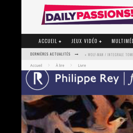
ACCUEIL
JEUX VIDÉO
MULTIMÉ
DERNIÈRES ACTUALITÉS
« WOLF-MAN / INTEGRALE TOME
Accueil
À lire
Livre
« MON VILLAGE RÉVOLTÉ » - 
STAR FOX
PSYRIVER 2026 : LA MAGIE REV
« MOFUSAND / PARLER JAPONAI