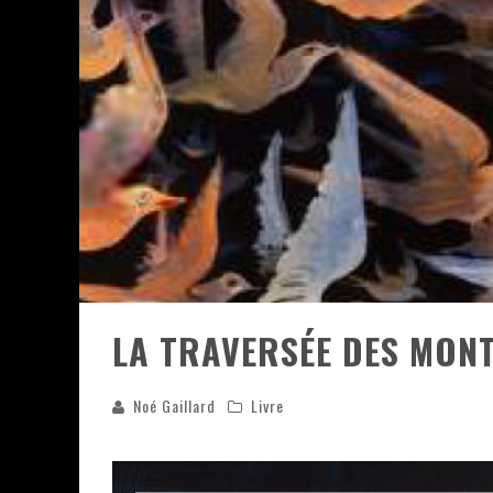
ASSASSIN'S CREED BLACK FLAG 
« LE VENT DAND LES SAULES » 
« DAMN THEM ALL » - UN DUO 
YOSHI AND THE MYSTERIOUS 
LA TRAVERSÉE DES MON
Noé Gaillard
Livre