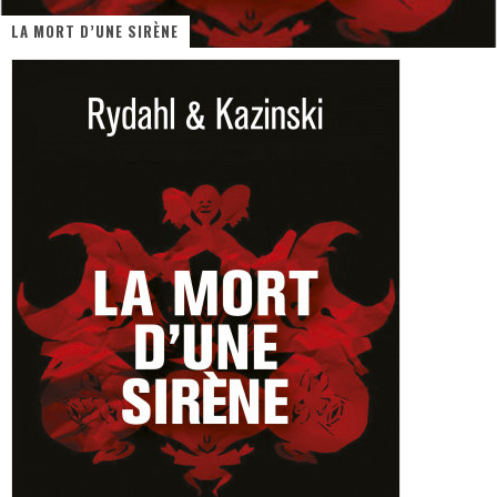
LA MORT D’UNE SIRÈNE
PsyRiver 2026 : la magie revient sur les rives de l’Aar
« MOFUSAND / Parler Japonais » – Des Expressions Pratiques !
« Dr Wertham / L’homme qui étudia les tueurs en série » - Un Métier à Risque !
Assassin's Creed Black Flag Resynced
« Le Vent dand les Saules » - Une Belle Histoire !
Splatoon Raiders