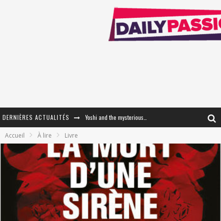
DERNIÈRES ACTUALITÉS
Yoshi and the mysterious book
Accueil
À lire
Livre
« WOLF-MAN / Integrale Tomes 1 et 2 » - Cruelle Vengeance !
« The Broken Ring / This Mariage Will Fail Anyway » (Tome 2) – Préparer sa vengeance…
« Mon Village Révolté » - Combattre un Projet !
« Le Béton et le Bambou / Propositions pour Mayotte et le Monde. » - Améliorations !
Star Fox