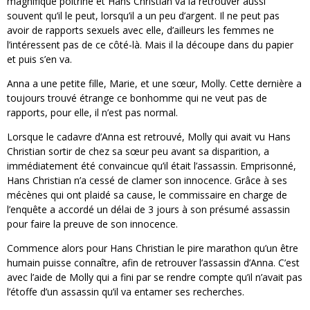
magnifique poitrine et Hans Christian va la retrouver aussi
souvent qu’il le peut, lorsqu’il a un peu d’argent. Il ne peut pas
avoir de rapports sexuels avec elle, d’ailleurs les femmes ne
l’intéressent pas de ce côté-là. Mais il la découpe dans du papier
et puis s’en va.
Anna a une petite fille, Marie, et une sœur, Molly. Cette dernière a
toujours trouvé étrange ce bonhomme qui ne veut pas de
rapports, pour elle, il n’est pas normal.
Lorsque le cadavre d’Anna est retrouvé, Molly qui avait vu Hans
Christian sortir de chez sa sœur peu avant sa disparition, a
immédiatement été convaincue qu’il était l’assassin. Emprisonné,
Hans Christian n’a cessé de clamer son innocence. Grâce à ses
mécènes qui ont plaidé sa cause, le commissaire en charge de
l’enquête a accordé un délai de 3 jours à son présumé assassin
pour faire la preuve de son innocence.
Commence alors pour Hans Christian le pire marathon qu’un être
humain puisse connaître, afin de retrouver l’assassin d’Anna. C’est
avec l’aide de Molly qui a fini par se rendre compte qu’il n’avait pas
l’étoffe d’un assassin qu’il va entamer ses recherches.