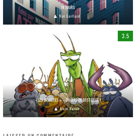
14 JOURS
Noé Gaillard
3.5
« LES INSECTES » – DRÔLES DE BESTIOLES !
Alain Baruh