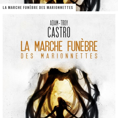
LA MARCHE FUNÈBRE DES MARIONNETTES
« MOFUSAND / Parler Japonais » – Des Expressions Pratiques !
« Dr Wertham / L’homme qui étudia les tueurs en série » - Un Métier à Risque !
Assassin's Creed Black Flag Resynced
« Le Vent dand les Saules » - Une Belle Histoire !
« Damn Them All » - Un duo de Choc !
Yoshi and the mysterious book