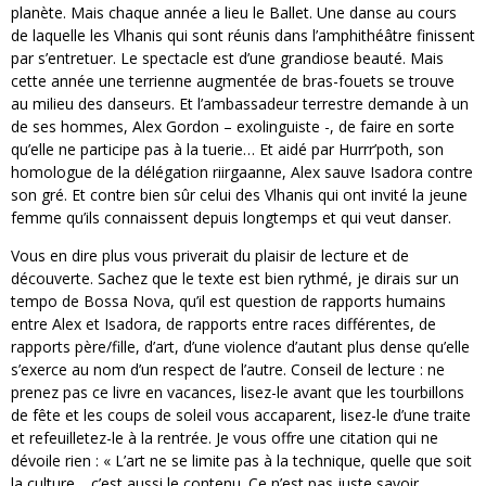
planète. Mais chaque année a lieu le Ballet. Une danse au cours
de laquelle les Vlhanis qui sont réunis dans l’amphithéâtre finissent
par s’entretuer. Le spectacle est d’une grandiose beauté. Mais
cette année une terrienne augmentée de bras-fouets se trouve
au milieu des danseurs. Et l’ambassadeur terrestre demande à un
de ses hommes, Alex Gordon – exolinguiste -, de faire en sorte
qu’elle ne participe pas à la tuerie… Et aidé par Hurrr’poth, son
homologue de la délégation riirgaanne, Alex sauve Isadora contre
son gré. Et contre bien sûr celui des Vlhanis qui ont invité la jeune
femme qu’ils connaissent depuis longtemps et qui veut danser.
Vous en dire plus vous priverait du plaisir de lecture et de
découverte. Sachez que le texte est bien rythmé, je dirais sur un
tempo de Bossa Nova, qu’il est question de rapports humains
entre Alex et Isadora, de rapports entre races différentes, de
rapports père/fille, d’art, d’une violence d’autant plus dense qu’elle
s’exerce au nom d’un respect de l’autre. Conseil de lecture : ne
prenez pas ce livre en vacances, lisez-le avant que les tourbillons
de fête et les coups de soleil vous accaparent, lisez-le d’une traite
et refeuilletez-le à la rentrée. Je vous offre une citation qui ne
dévoile rien : « L’art ne se limite pas à la technique, quelle que soit
la culture… c’est aussi le contenu. Ce n’est pas juste savoir