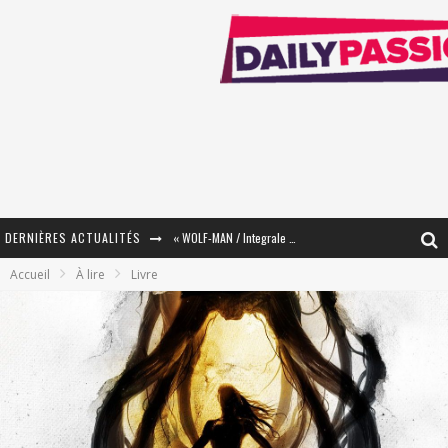
DERNIÈRES ACTUALITÉS
« WOLF-MAN / Integrale Tomes 1 et 2 » - Cruelle Vengeance !
Accueil
À lire
Livre
« The Broken Ring / This Mariage Will Fail Anyway » (Tome 2) – Préparer sa vengeance…
« Mon Village Révolté » - Combattre un Projet !
« Le Béton et le Bambou / Propositions pour Mayotte et le Monde. » - Améliorations !
Star Fox
PsyRiver 2026 : la magie revient sur les rives de l’Aar