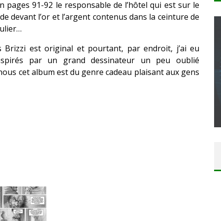
n pages 91-92 le responsable de l’hôtel qui est sur le
de devant l’or et l’argent contenus dans la ceinture de
ulier…
rizzi est original et pourtant, par endroit, j’ai eu
e inspirés par un grand dessinateur un peu oublié
CONCOURS : CALENDRIER DE L’AVENT – UNE
 nous cet album est du genre cadeau plaisant aux gens
COPIE DU JEU « GRID, ULTIMATE EDITION »
SUR XBOX ONE OU PS4
Daily Passions