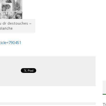
du dr destouches –
planche
rticle=790451
T