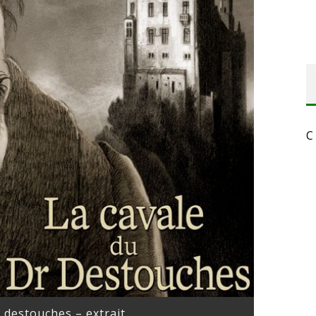
C
r destouches – extrait