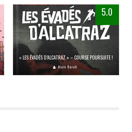
5.0
« LES ÉVADÉS D’ALCATRAZ » – COURSE POURSUITE !
Alain Baruh