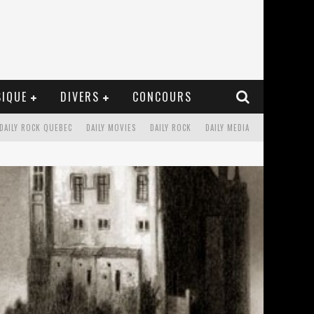
IQUE
DIVERS
CONCOURS
DAILY ROCK QUEBEC
DAILY MOVIES
DAILY ROCK
DAILY MEDIA