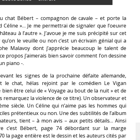
du chat Bébert – compagnon de cavale – et porte la
d Céline »… Je me permettrai de signaler que l’oeuvre
âteau à l’autre ». J’avoue je me suis précipité sur cet
 qu’on le veuille ou non c’est un écrivain génial qui a
phe Malavoy dont j’apprécie beaucoup le talent de
 ce propos j’aimerais bien savoir comment l’on dessine
un piano -.
devant les signes de la prochaine défaite allemande,
le chat, hélas rejoint par le comédien Le Vigan
ien être celui de « Voyage au bout de la nuit » et de
s remarquez la violence de ce titre). Un observateur et
tième siècle. Un Céline qui n’aime pas les hommes qui
éciles prétentieux ou non. Une des subtilités de l’album
teurs, tient – à mon avis – aux petits détails… Ainsi
ire c’est Bébert, page 74 débordant sur la marge
 la page entière est le dessin et les auteurs cités par