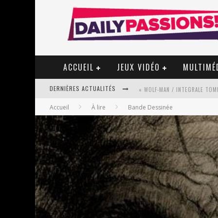
ACCUEIL
JEUX VIDÉO
MULTIMÉ
DERNIÈRES ACTUALITÉS
« WOLF-MAN / INTEGRALE TOME
Accueil
À lire
Bande Dessinée
« MON VILLAGE RÉVOLTÉ » - 
STAR FOX
PSYRIVER 2026 : LA MAGIE REV
« MOFUSAND / PARLER JAPONAI