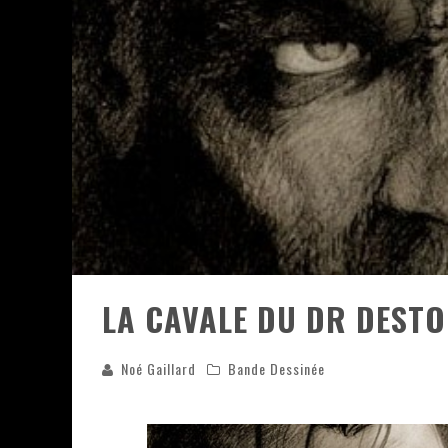
ASSASSIN'S CREED BLACK FLAG 
« LE VENT DAND LES SAULES » 
« DAMN THEM ALL » - UN DUO 
YOSHI AND THE MYSTERIOUS 
LA CAVALE DU DR DEST
Noé Gaillard
Bande Dessinée