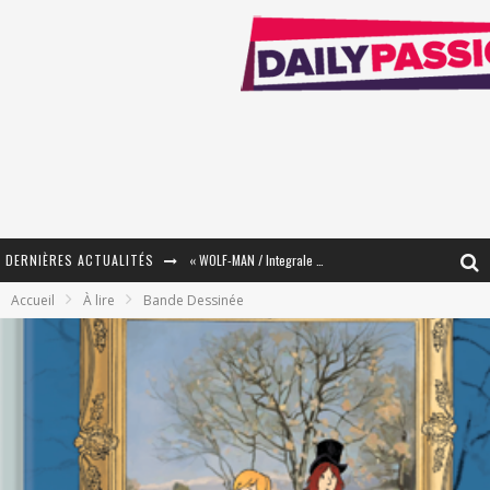
DERNIÈRES ACTUALITÉS
« WOLF-MAN / Integrale Tomes 1 et 2 » - Cruelle Vengeance !
Accueil
À lire
Bande Dessinée
« The Broken Ring / This Mariage Will Fail Anyway » (Tome 2) – Préparer sa vengeance…
« Mon Village Révolté » - Combattre un Projet !
« Le Béton et le Bambou / Propositions pour Mayotte et le Monde. » - Améliorations !
Star Fox
PsyRiver 2026 : la magie revient sur les rives de l’Aar