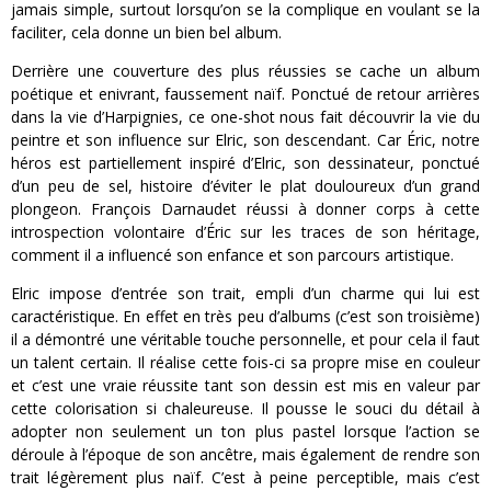
jamais simple, surtout lorsqu’on se la complique en voulant se la
faciliter, cela donne un bien bel album.
Derrière une couverture des plus réussies se cache un album
poétique et enivrant, faussement naïf. Ponctué de retour arrières
dans la vie d’Harpignies, ce one-shot nous fait découvrir la vie du
peintre et son influence sur Elric, son descendant. Car Éric, notre
héros est partiellement inspiré d’Elric, son dessinateur, ponctué
d’un peu de sel, histoire d’éviter le plat douloureux d’un grand
plongeon. François Darnaudet réussi à donner corps à cette
introspection volontaire d’Éric sur les traces de son héritage,
comment il a influencé son enfance et son parcours artistique.
Elric impose d’entrée son trait, empli d’un charme qui lui est
caractéristique. En effet en très peu d’albums (c’est son troisième)
il a démontré une véritable touche personnelle, et pour cela il faut
un talent certain. Il réalise cette fois-ci sa propre mise en couleur
et c’est une vraie réussite tant son dessin est mis en valeur par
cette colorisation si chaleureuse. Il pousse le souci du détail à
adopter non seulement un ton plus pastel lorsque l’action se
déroule à l’époque de son ancêtre, mais également de rendre son
trait légèrement plus naïf. C’est à peine perceptible, mais c’est