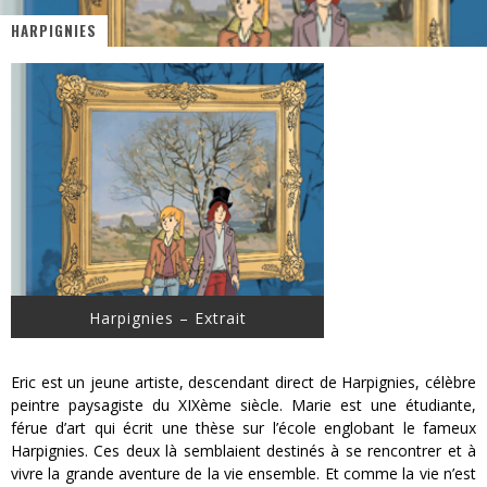
HARPIGNIES
« MOFUSAND / Parler Japonais » – Des Expressions Pratiques !
« Dr Wertham / L’homme qui étudia les tueurs en série » - Un Métier à Risque !
Assassin's Creed Black Flag Resynced
« Le Vent dand les Saules » - Une Belle Histoire !
« Damn Them All » - Un duo de Choc !
Yoshi and the mysterious book
Harpignies – Extrait
Eric est un jeune artiste, descendant direct de Harpignies, célèbre
peintre paysagiste du XIXème siècle. Marie est une étudiante,
férue d’art qui écrit une thèse sur l’école englobant le fameux
Harpignies. Ces deux là semblaient destinés à se rencontrer et à
vivre la grande aventure de la vie ensemble. Et comme la vie n’est