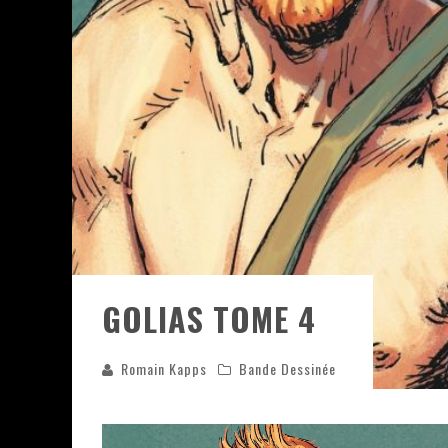
ASSASSIN'S CREED BLACK FLAG 
« LE VENT DAND LES SAULES » 
« DAMN THEM ALL » - UN DUO 
YOSHI AND THE MYSTERIOUS 
GOLIAS TOME 4
Romain Kapps
Bande Dessinée