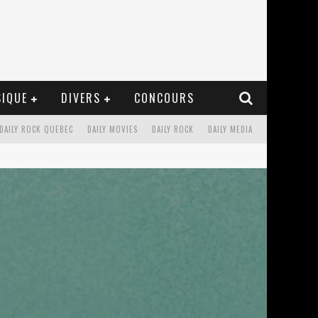
IQUE
DIVERS
CONCOURS
DAILY ROCK QUEBEC
DAILY MOVIES
DAILY ROCK
DAILY MEDIA