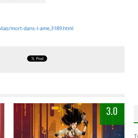
lias/mort-dans-l-ame,3189.html
3.0
T