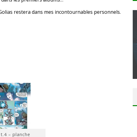
 Golias restera dans mes incontournables personnels.
CONCOURS : CALENDRIER DE L’AVENT – UNE
COPIE DU JEU « GRID, ULTIMATE EDITION »
SUR XBOX ONE OU PS4
Daily Passions
 t.4 – planche