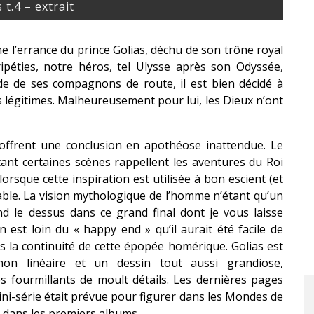
 t.4 – extrait
ne l’errance du prince Golias, déchu de son trône royal
ipéties, notre héros, tel Ulysse après son Odyssée,
ide de ses compagnons de route, il est bien décidé à
ts légitimes. Malheureusement pour lui, les Dieux n’ont
offrent une conclusion en apothéose inattendue. Le
tant certaines scènes rappellent les aventures du Roi
rsque cette inspiration est utilisée à bon escient (et
eable. La vision mythologique de l’homme n’étant qu’un
nd le dessus dans ce grand final dont je vous laisse
n est loin du « happy end » qu’il aurait été facile de
s la continuité de cette épopée homérique. Golias est
on linéaire et un dessin tout aussi grandiose,
s fourmillants de moult détails. Les dernières pages
ni-série était prévue pour figurer dans les Mondes de
sé dans les premiers albums…