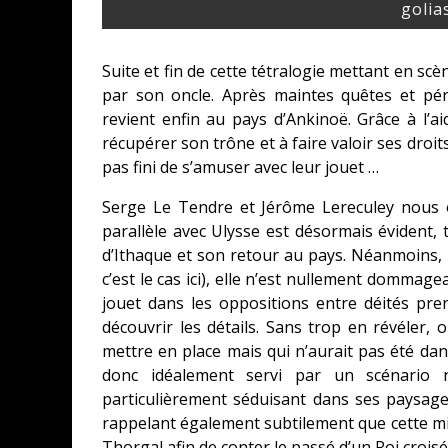
golias
Suite et fin de cette tétralogie mettant en scè
par son oncle. Après maintes quêtes et pér
revient enfin au pays d’Ankinoë. Grâce à l’a
récupérer son trône et à faire valoir ses droi
pas fini de s’amuser avec leur jouet …
Serge Le Tendre et Jérôme Lereculey nous 
parallèle avec Ulysse est désormais évident, 
d’Ithaque et son retour au pays. Néanmoins, lo
c’est le cas ici), elle n’est nullement dommag
jouet dans les oppositions entre déités pre
découvrir les détails. Sans trop en révéler, o
mettre en place mais qui n’aurait pas été dan
donc idéalement servi par un scénario n
particulièrement séduisant dans ses paysage
rappelant également subtilement que cette mi
Thorgal afin de conter le passé d’un Roi croi