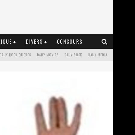
IQUE
DIVERS
CONCOURS
DAILY ROCK QUEBEC
DAILY MOVIES
DAILY ROCK
DAILY MEDIA