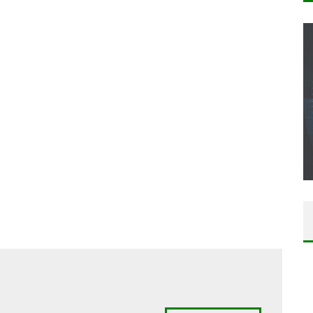
CONCOURS : CALENDRIER DE L’AVENT – UNE
COPIE DU JEU « GRID, ULTIMATE EDITION »
SUR XBOX ONE OU PS4
Daily Passions