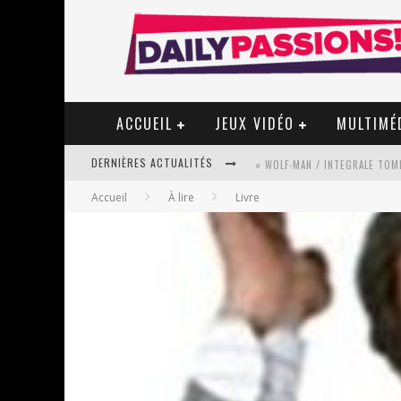
ACCUEIL
JEUX VIDÉO
MULTIMÉ
DERNIÈRES ACTUALITÉS
« WOLF-MAN / INTEGRALE TOME
Accueil
À lire
Livre
« MON VILLAGE RÉVOLTÉ » - 
STAR FOX
PSYRIVER 2026 : LA MAGIE REV
« MOFUSAND / PARLER JAPONAI