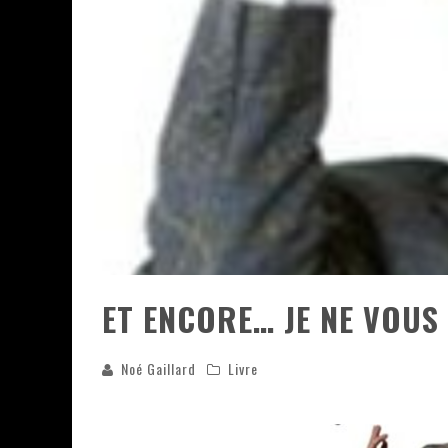
ASSASSIN'S CREED BLACK FLAG 
« LE VENT DAND LES SAULES » 
« DAMN THEM ALL » - UN DUO 
YOSHI AND THE MYSTERIOUS 
ET ENCORE… JE NE VOUS 
Noé Gaillard
Livre