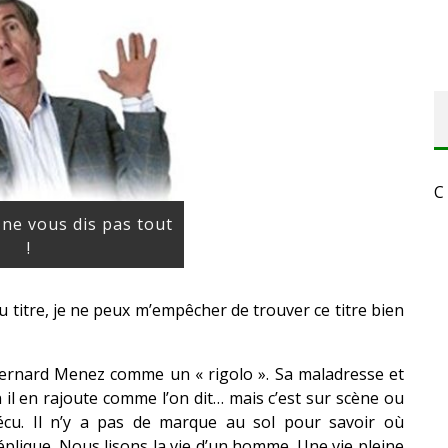
C
 ne vous dis pas tout
!
du titre, je ne peux m’empêcher de trouver ce titre bien
 Bernard Menez comme un « rigolo ». Sa maladresse et
 il en rajoute comme l’on dit… mais c’est sur scène ou
vécu. Il n’y a pas de marque au sol pour savoir où
plique. Nous lisons la vie d’un homme. Une vie pleine