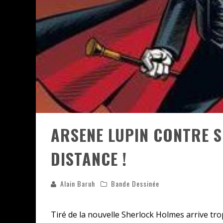
ASSASSIN'S CREED BLACK FLAG 
« LE VENT DAND LES SAULES » 
« DAMN THEM ALL » - UN DUO 
« LOVE IS A BOXING RING (TOM
« WOLF-MAN / INTEGRALE TOME
ARSENE LUPIN CONTRE 
DISTANCE !
Alain Baruh
Bande Dessinée
Tiré de la nouvelle Sherlock Holmes arrive tr