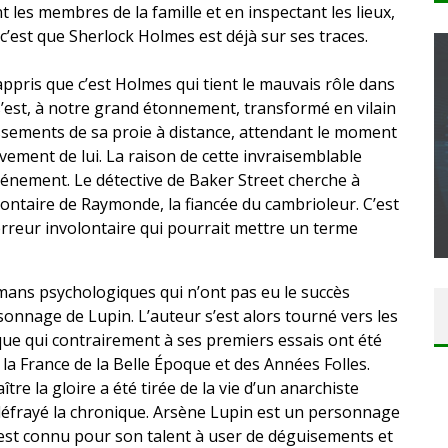
t les membres de la famille et en inspectant les lieux,
’est que Sherlock Holmes est déjà sur ses traces.
appris que c’est Holmes qui tient le mauvais rôle dans
e s’est, à notre grand étonnement, transformé en vilain
issements de sa proie à distance, attendant le moment
CONCOURS : CALENDRIER DE L’AVENT – UNE
ivement de lui. La raison de cette invraisemblable
COPIE DU JEU « GRID, ULTIMATE EDITION »
énement. Le détective de Baker Street cherche à
SUR XBOX ONE OU PS4
ontaire de Raymonde, la fiancée du cambrioleur. C’est
erreur involontaire qui pourrait mettre un terme
Daily Passions
ans psychologiques qui n’ont pas eu le succès
sonnage de Lupin. L’auteur s’est alors tourné vers les
que qui contrairement à ses premiers essais ont été
la France de la Belle Époque et des Années Folles.
ître la gloire a été tirée de la vie d’un anarchiste
 défrayé la chronique. Arsène Lupin est un personnage
 est connu pour son talent à user de déguisements et