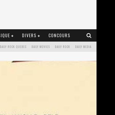
IQUE
DIVERS
CONCOURS
DAILY ROCK QUEBEC
DAILY MOVIES
DAILY ROCK
DAILY MEDIA