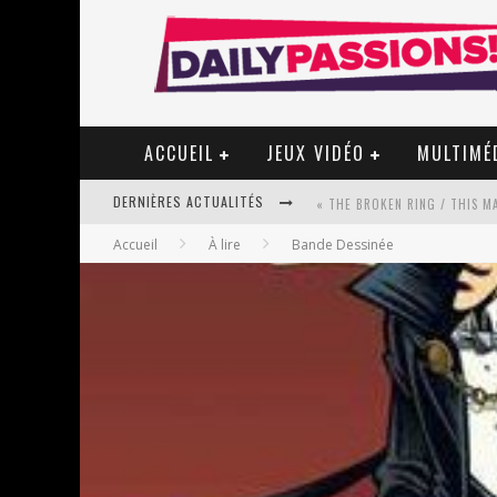
ACCUEIL
JEUX VIDÉO
MULTIMÉ
DERNIÈRES ACTUALITÉS
Accueil
À lire
Bande Dessinée
« MON VILLAGE RÉVOLTÉ » - 
STAR FOX
PSYRIVER 2026 : LA MAGIE REV
« MOFUSAND / PARLER JAPONAI