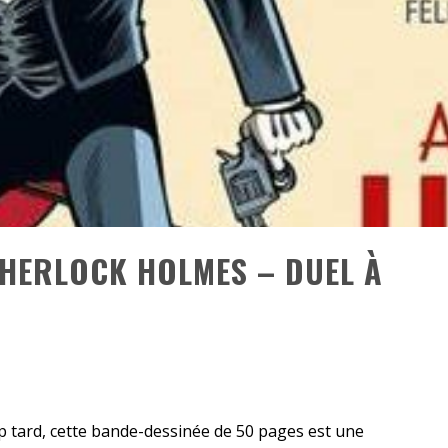
RESYNCED
- UNE BELLE HISTOIRE !
DE CHOC !
ES 1 & 2) » – UN PASSÉ TROUBLE !
S 1 ET 2 » - CRUELLE VENGEANCE !
SHERLOCK HOLMES – DUEL À
op tard, cette bande-dessinée de 50 pages est une