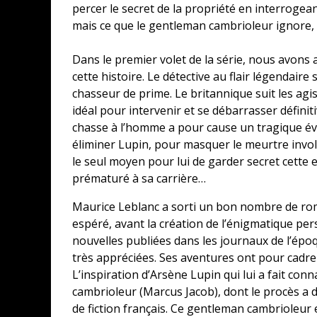
percer le secret de la propriété en interrogean
mais ce que le gentleman cambrioleur ignore, c
Dans le premier volet de la série, nous avons 
cette histoire. Le détective au flair légendair
chasseur de prime. Le britannique suit les ag
idéal pour intervenir et se débarrasser définit
chasse à l’homme a pour cause un tragique év
éliminer Lupin, pour masquer le meurtre invol
le seul moyen pour lui de garder secret cette 
prématuré à sa carrière…
Maurice Leblanc a sorti un bon nombre de rom
espéré, avant la création de l’énigmatique per
nouvelles publiées dans les journaux de l’épo
très appréciées. Ses aventures ont pour cadre 
L’inspiration d’Arsène Lupin qui lui a fait conna
cambrioleur (Marcus Jacob), dont le procès a
de fiction français. Ce gentleman cambrioleur