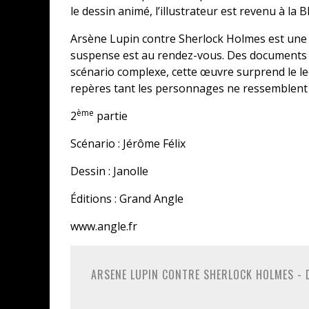
le dessin animé, l’illustrateur est revenu à la 
Arsène Lupin contre Sherlock Holmes est une B
suspense est au rendez-vous. Des documents e
scénario complexe, cette œuvre surprend le lect
repères tant les personnages ne ressemblent 
ème
2
partie
Scénario : Jérôme Félix
Dessin : Janolle
Éditions : Grand Angle
www.angle.fr
ARSENE LUPIN CONTRE SHERLOCK HOLMES - D