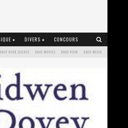
IQUE
DIVERS
CONCOURS
DAILY ROCK QUEBEC
DAILY MOVIES
DAILY ROCK
DAILY MEDIA