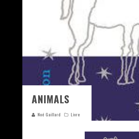
ASSASSIN'S CREED BLACK FLAG 
« LE VENT DAND LES SAULES » 
« DAMN THEM ALL » - UN DUO 
YOSHI AND THE MYSTERIOUS 
ANIMALS
Noé Gaillard
Livre