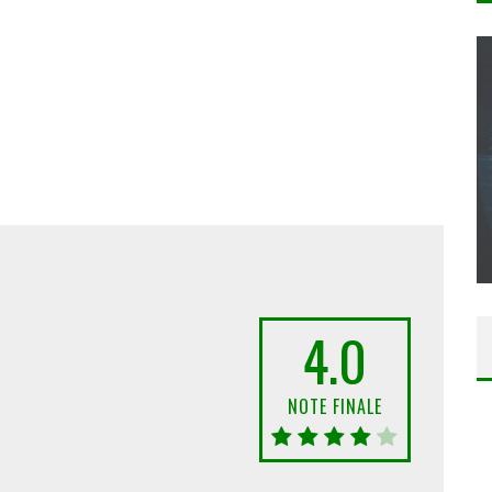
CONCOURS : CALENDRIER DE L’AVENT – UNE
COPIE DU JEU « GRID, ULTIMATE EDITION »
SUR XBOX ONE OU PS4
Daily Passions
4.0
NOTE FINALE