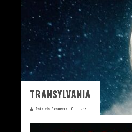
ASSASSIN'S CREED BLACK FLAG 
« LE VENT DAND LES SAULES » 
« DAMN THEM ALL » - UN DUO 
YOSHI AND THE MYSTERIOUS 
TRANSYLVANIA
Patricia Beauverd
Livre