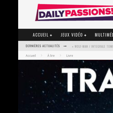
ACCUEIL
JEUX VIDÉO
MULTIMÉ
DERNIÈRES ACTUALITÉS
« WOLF-MAN / INTEGRALE TOME
Accueil
À lire
Livre
« MON VILLAGE RÉVOLTÉ » - 
STAR FOX
PSYRIVER 2026 : LA MAGIE REV
« MOFUSAND / PARLER JAPONAI