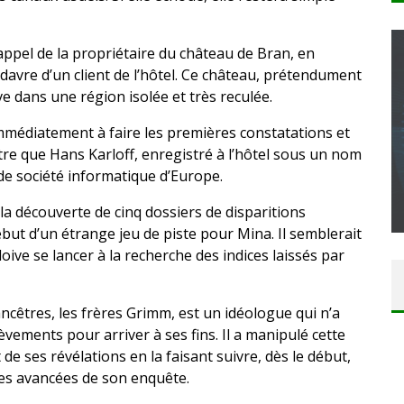
ppel de la propriétaire du château de Bran, en
davre d’un client de l’hôtel. Ce château, prétendument
e dans une région isolée et très reculée.
CONCOURS : CALENDRIER DE L’AVENT – UNE
immédiatement à faire les premières constatations et
COPIE DU JEU « GRID, ULTIMATE EDITION »
tre que Hans Karloff, enregistré à l’hôtel sous un nom
de société informatique d’Europe.
SUR XBOX ONE OU PS4
Daily Passions
la découverte de cinq dossiers de disparitions
ébut d’un étrange jeu de piste pour Mina. Il semblerait
oive se lancer à la recherche des indices laissés par
ncêtres, les frères Grimm, est un idéologue qui n’a
èvements pour arriver à ses fins. Il a manipulé cette
 de ses révélations en la faisant suivre, dès le début,
les avancées de son enquête.