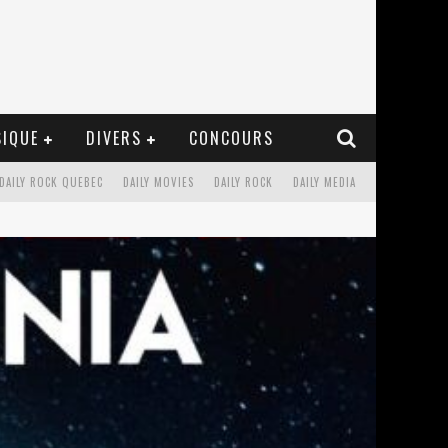
IQUE
DIVERS
CONCOURS
DAILY ROCK QUEBEC
DAILY MOVIES
DAILY ROCK
DAILY MEDIA