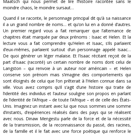
Maatsch qui nous permet de lire l’histoire racontée sans le
moindre chaos, le moindre sursaut…
Quand il se raconte, le personnage principal dit qu’à sa naissance
il a un grand nombre de noms… et qu’on lui en a donné d’autres.
Un premier regard vous a fait remarquer que l’alternance de
chapitres était marquée par deux prénoms : Isaac et Helen. Et la
lecture vous a fait comprendre qu’Helen et Isaac, s’ils parlaient
d’eux-mêmes, parlaient surtout d’un personnage appelé Isaac…
De quoi générer un léger malaise. Et l’Isaac récitant reçoit de la
part d’Isaac (raconté) un certain nombre de noms dont celui de
Langston – qui renvoie à un auteur noir américain – et Helen
conserve son prénom mais s’imagine des comportements qui
sont éloignés de celui que l’on prêterait à l’Helen connue dans sa
ville. Vous avez compris qu’il s’agit d’une histoire qui traite de
l’identité des individus et l’auteur souligne son propos en parlant
de l’identité de l’Afrique – de toute l’Afrique – et de celle des États-
Unis. Imaginez un instant avec lui que nous sommes une somme
d’instants, d’expériences réalisés dans des pays qui se réalisent
avec nous. Dinaw Mengestu parle de la force et de la nécessité
de la transmission, de la reconnaissance du passé, des racines,
de la famille et il le fait avec une force poétique qui renforce le