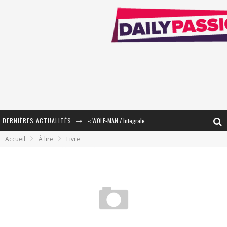
DERNIÈRES ACTUALITÉS
« WOLF-MAN / Integrale Tomes 1 et 2 » - Cruelle Vengeance !
Accueil
À lire
Livre
« The Broken Ring / This Mariage Will Fail Anyway » (Tome 2) – Préparer sa vengeance…
« Mon Village Révolté » - Combattre un Projet !
« Le Béton et le Bambou / Propositions pour Mayotte et le Monde. » - Améliorations !
Star Fox
PsyRiver 2026 : la magie revient sur les rives de l’Aar