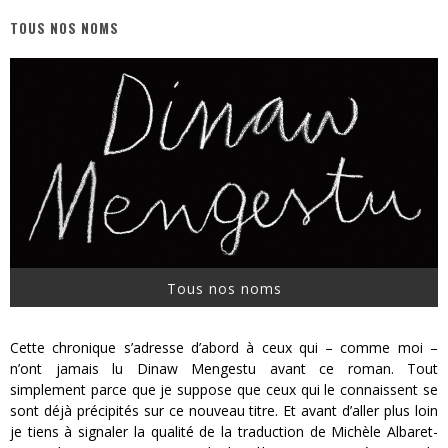
TOUS NOS NOMS
« MOFUSAND / Parler Japonais » – Des Expressions Pratiques !
« Dr Wertham / L’homme qui étudia les tueurs en série » - Un Métier à Risque !
Assassin's Creed Black Flag Resynced
« Le Vent dand les Saules » - Une Belle Histoire !
« Damn Them All » - Un duo de Choc !
Yoshi and the mysterious book
Tous nos noms
Cette chronique s’adresse d’abord à ceux qui – comme moi –
n’ont jamais lu Dinaw Mengestu avant ce roman. Tout
simplement parce que je suppose que ceux qui le connaissent se
sont déjà précipités sur ce nouveau titre. Et avant d’aller plus loin
je tiens à signaler la qualité de la traduction de Michèle Albaret-