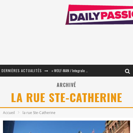
DERNIÈRES ACTUALITÉS
« WOLF-MAN / Integrale Tomes 1 et 2 » - Cruelle Vengeance !
« The Broken Ring / This Mariage Will Fail Anyway » (Tome 2) – Préparer sa vengeance…
ARCHIVÉ
LA RUE STE-CATHERINE
« Mon Village Révolté » - Combattre un Projet !
« Le Béton et le Bambou / Propositions pour Mayotte et le Monde. » - Améliorations !
Accueil
la rue Ste-Catherine
Star Fox
PsyRiver 2026 : la magie revient sur les rives de l’Aar