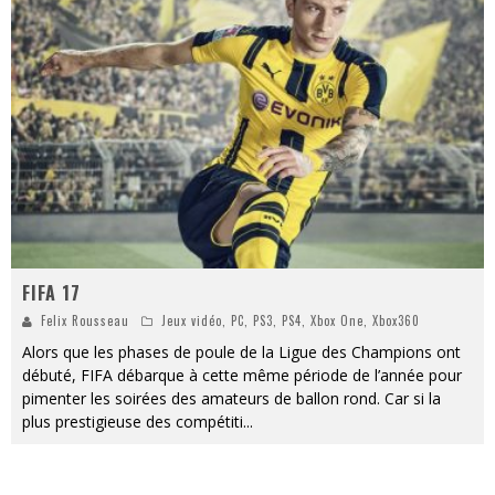
« Dr Wertham / L’homme qui étudia les tueurs en série » - Un Métier à Risque !
Assassin's Creed Black Flag Resynced
« Le Vent dand les Saules » - Une Belle Histoire !
« Damn Them All » - Un duo de Choc !
« Love is a Boxing Ring (Tomes 1 & 2) » – Un Passé Trouble !
« WOLF-MAN / Integrale Tomes 1 et 2 » - Cruelle Vengeance !
FIFA 17
Felix Rousseau
Jeux vidéo
,
PC
,
PS3
,
PS4
,
Xbox One
,
Xbox360
Alors que les phases de poule de la Ligue des Champions ont
débuté, FIFA débarque à cette même période de l’année pour
pimenter les soirées des amateurs de ballon rond. Car si la
plus prestigieuse des compétiti
...