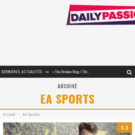
DERNIÈRES ACTUALITÉS
« The Broken Ring / This Mariage Will Fail Anyway » (Tome 2) – Préparer sa vengeance…
« Mon Village Révolté » - Combattre un Projet !
ARCHIVÉ
EA SPORTS
« Le Béton et le Bambou / Propositions pour Mayotte et le Monde. » - Améliorations !
Star Fox
Accueil
EA Sports
PsyRiver 2026 : la magie revient sur les rives de l’Aar
4.0
« MOFUSAND / Parler Japonais » – Des Expressions Pratiques !