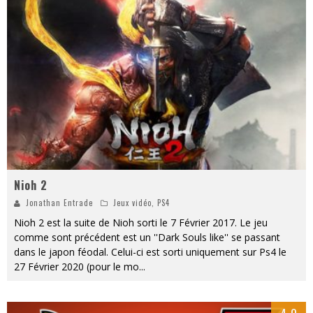
« MOFUSAND / Parler Japonais » – Des Expressions Pratiques !
« Dr Wertham / L’homme qui étudia les tueurs en série » - Un Métier à Risque !
Assassin's Creed Black Flag Resynced
« Le Vent dand les Saules » - Une Belle Histoire !
« Damn Them All » - Un duo de Choc !
Yoshi and the mysterious book
Nioh 2
Jonathan Entrade
Jeux vidéo
,
PS4
Nioh 2 est la suite de Nioh sorti le 7 Février 2017. Le jeu
comme sont précédent est un ''Dark Souls like'' se passant
dans le japon féodal. Celui-ci est sorti uniquement sur Ps4 le
27 Février 2020 (pour le mo
...