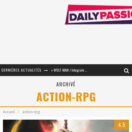
DERNIÈRES ACTUALITÉS
« WOLF-MAN / Integrale Tomes 1 et 2 » - Cruelle Vengeance !
« The Broken Ring / This Mariage Will Fail Anyway » (Tome 2) – Préparer sa vengeance…
ARCHIVÉ
ACTION-RPG
« Mon Village Révolté » - Combattre un Projet !
« Le Béton et le Bambou / Propositions pour Mayotte et le Monde. » - Améliorations !
Accueil
action-rpg
Star Fox
4.5
PsyRiver 2026 : la magie revient sur les rives de l’Aar