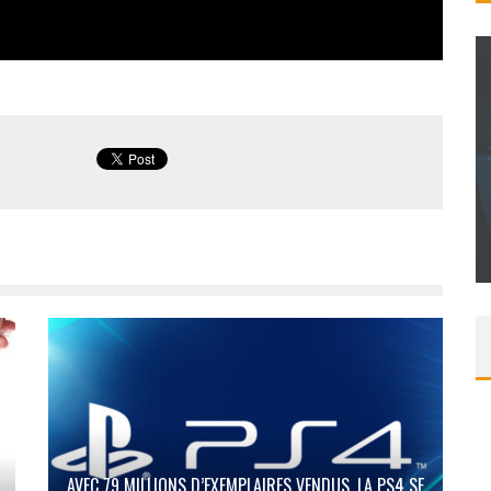
CONCOURS : CALENDRIER DE L’AVENT – UNE
COPIE DU JEU « GRID, ULTIMATE EDITION »
SUR XBOX ONE OU PS4
Daily Passions
AVEC 79 MILLIONS D’EXEMPLAIRES VENDUS, LA PS4 SE