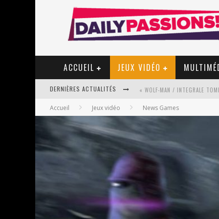
ACCUEIL
JEUX VIDÉO
MULTIMÉ
DERNIÈRES ACTUALITÉS
« WOLF-MAN / INTEGRALE TOME
Accueil
Jeux vidéo
News Games
« MON VILLAGE RÉVOLTÉ » - 
STAR FOX
PSYRIVER 2026 : LA MAGIE REV
« MOFUSAND / PARLER JAPONAI