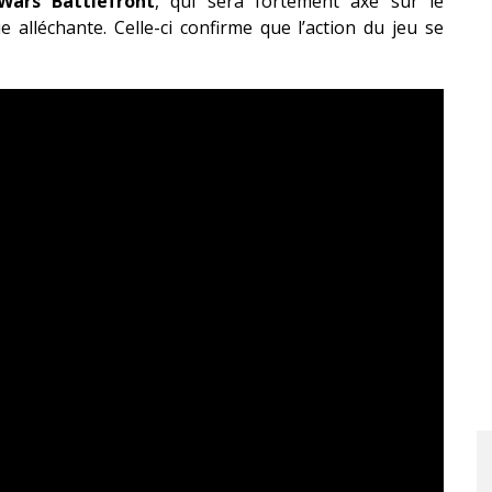
Wars Battlefront
, qui sera fortement axé sur le
ue alléchante.
Celle-ci confirme que l’action du jeu se