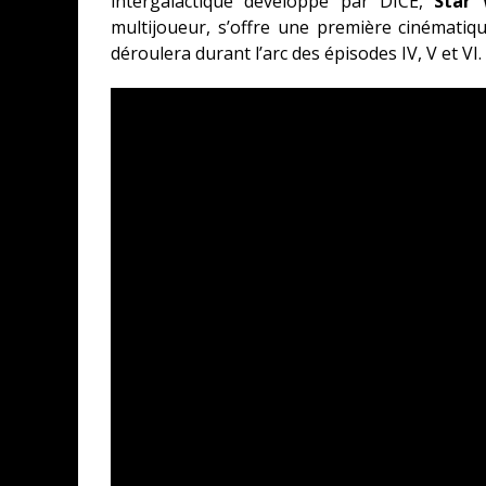
intergalactique développé par DICE,
Star 
multijoueur, s’offre une première cinématiq
déroulera durant l’arc des épisodes IV, V et VI.