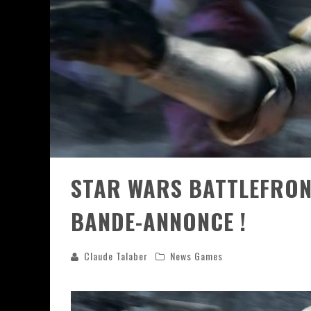
ASSASSIN'S CREED BLACK FLAG 
« LE VENT DAND LES SAULES » 
« DAMN THEM ALL » - UN DUO 
YOSHI AND THE MYSTERIOUS 
STAR WARS BATTLEFRONT
BANDE-ANNONCE !
Claude Talaber
News Games