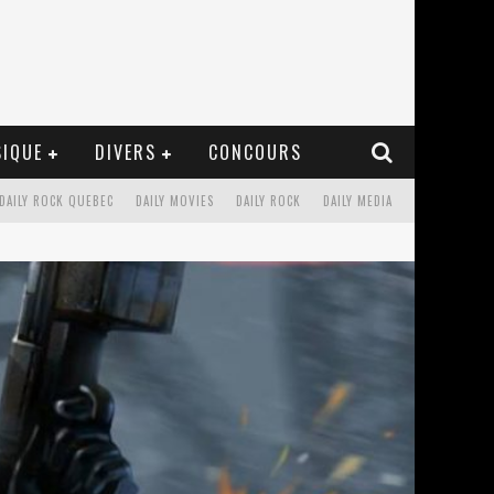
IQUE
DIVERS
CONCOURS
DAILY ROCK QUEBEC
DAILY MOVIES
DAILY ROCK
DAILY MEDIA