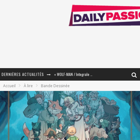
DERNIÈRES ACTUALITÉS
« WOLF-MAN / Integrale Tomes 1 et 2 » - Cruelle Vengeance !
Accueil
À lire
Bande Dessinée
« The Broken Ring / This Mariage Will Fail Anyway » (Tome 2) – Préparer sa vengeance…
« Mon Village Révolté » - Combattre un Projet !
« Le Béton et le Bambou / Propositions pour Mayotte et le Monde. » - Améliorations !
Star Fox
PsyRiver 2026 : la magie revient sur les rives de l’Aar