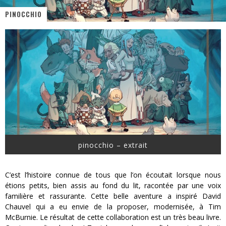
PINOCCHIO
« MOFUSAND / Parler Japonais » – Des Expressions Pratiques !
« Dr Wertham / L’homme qui étudia les tueurs en série » - Un Métier à Risque !
Assassin's Creed Black Flag Resynced
« Le Vent dand les Saules » - Une Belle Histoire !
« Damn Them All » - Un duo de Choc !
Yoshi and the mysterious book
pinocchio – extrait
C’est l’histoire connue de tous que l’on écoutait lorsque nous
étions petits, bien assis au fond du lit, racontée par une voix
familière et rassurante. Cette belle aventure a inspiré David
Chauvel qui a eu envie de la proposer, modernisée, à Tim
McBurnie. Le résultat de cette collaboration est un très beau livre.