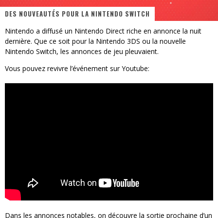
« MOFUSAND / Parler Japonais » – Des Expressions Pratiques !
DES NOUVEAUTÉS POUR LA NINTENDO SWITCH
« Dr Wertham / L’homme qui étudia les tueurs en série » - Un Métier à Risque !
Nintendo a diffusé un Nintendo Direct riche en annonce la nuit
dernière. Que ce soit pour la Nintendo 3DS ou la nouvelle
Assassin's Creed Black Flag Resynced
Nintendo Switch, les annonces de jeu pleuvaient.
« Le Vent dand les Saules » - Une Belle Histoire !
Vous pouvez revivre l’événement sur Youtube:
« Damn Them All » - Un duo de Choc !
Yoshi and the mysterious book
Dans les annonces notables, on découvre la sortie prochaine d’un