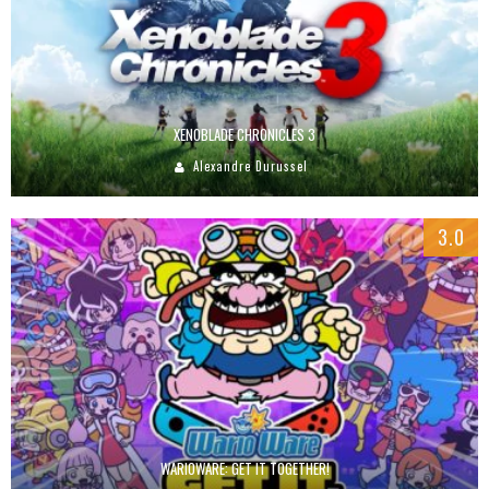
XENOBLADE CHRONICLES 3
Alexandre Durussel
3.0
WARIOWARE: GET IT TOGETHER!