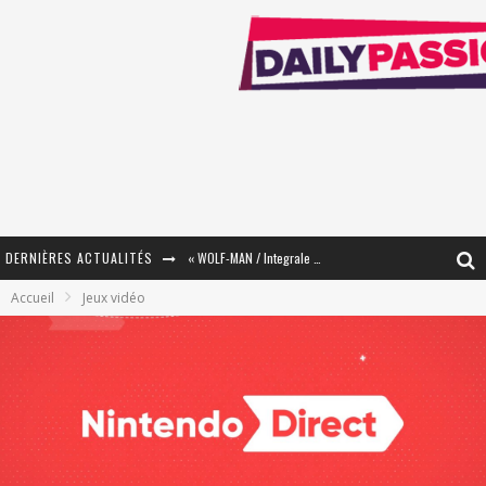
« WOLF-MAN / Integrale Tomes 1 et 2 » - Cruelle Vengeance !
DERNIÈRES ACTUALITÉS
« The Broken Ring / This Mariage Will Fail Anyway » (Tome 2) – Préparer sa vengeance…
Accueil
Jeux vidéo
« Mon Village Révolté » - Combattre un Projet !
« Le Béton et le Bambou / Propositions pour Mayotte et le Monde. » - Améliorations !
Star Fox
PsyRiver 2026 : la magie revient sur les rives de l’Aar