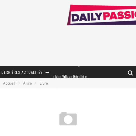
DERNIÈRES ACTUALITÉS
« Mon Village Révolté » - Combattre un Projet !
Accueil
À lire
Livre
« Le Béton et le Bambou / Propositions pour Mayotte et le Monde. » - Améliorations !
Star Fox
PsyRiver 2026 : la magie revient sur les rives de l’Aar
« MOFUSAND / Parler Japonais » – Des Expressions Pratiques !
« Dr Wertham / L’homme qui étudia les tueurs en série » - Un Métier à Risque !