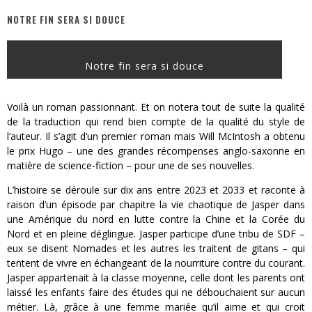
NOTRE FIN SERA SI DOUCE
Assassin's Creed Black Flag Resynced
« Le Vent dand les Saules » - Une Belle Histoire !
Notre fin sera si douce
« Damn Them All » - Un duo de Choc !
Yoshi and the mysterious book
Voilà un roman passionnant. Et on notera tout de suite la qualité
de la traduction qui rend bien compte de la qualité du style de
« WOLF-MAN / Integrale Tomes 1 et 2 » - Cruelle Vengeance !
l’auteur. Il s’agit d’un premier roman mais Will McIntosh a obtenu
le prix Hugo – une des grandes récompenses anglo-saxonne en
« The Broken Ring / This Mariage Will Fail Anyway » (Tome 2) – Préparer sa vengeance…
matière de science-fiction – pour une de ses nouvelles.
L’histoire se déroule sur dix ans entre 2023 et 2033 et raconte à
raison d’un épisode par chapitre la vie chaotique de Jasper dans
une Amérique du nord en lutte contre la Chine et la Corée du
Nord et en pleine déglingue. Jasper participe d’une tribu de SDF –
eux se disent Nomades et les autres les traitent de gitans – qui
tentent de vivre en échangeant de la nourriture contre du courant.
Jasper appartenait à la classe moyenne, celle dont les parents ont
laissé les enfants faire des études qui ne débouchaient sur aucun
métier. Là, grâce à une femme mariée qu’il aime et qui croit