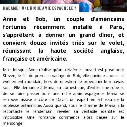
MADAME : UNE RICHE AMIE ESPAGNOLE ?
« MOFUSAND / Parler Japonais » – Des Expressions Pratiques !
Anne et Bob, un couple d’américains
« Dr Wertham / L’homme qui étudia les tueurs en série » - Un Métier à Risque !
fortunés récemment installé à Paris,
Assassin's Creed Black Flag Resynced
s’apprêtent à donner un grand dîner, et
convient douze invités triés sur le volet,
« Le Vent dand les Saules » - Une Belle Histoire !
réunissant la haute société anglaise,
« Damn Them All » - Un duo de Choc !
française et américaine.
Yoshi and the mysterious book
Mais lorsque Anne réalise qu’un treizième couvert est posé pour
Steven, le fils du premier mariage de Bob, elle panique : pour cet
événement mondain, hors de question de provoquer le mauvais
sort ! Elle demande à Maria, sa domestique, d’enfiler une robe et
de se faire passer pour une riche amie espagnole. Maria se
retrouve assise à côté de David, un expert en art issu de la
noblesse britannique. Aussi quand, sous le charme de Maria, il la
recontacte le lendemain, révéler sa véritable identité est
impossible. Une romance commence alors basée sur le
mensonge !