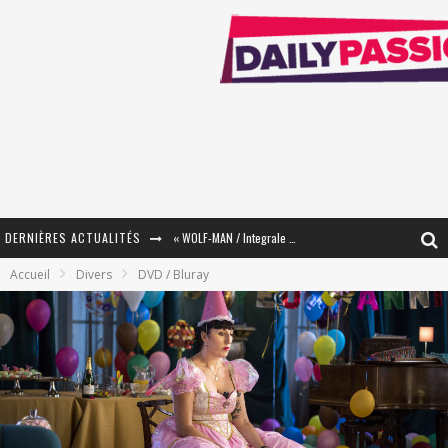
DERNIÈRES ACTUALITÉS
« WOLF-MAN / Integrale Tomes 1 et 2 » - Cruelle Vengeance !
Accueil
Divers
DVD / Bluray
« The Broken Ring / This Mariage Will Fail Anyway » (Tome 2) – Préparer sa vengeance…
« Mon Village Révolté » - Combattre un Projet !
« Le Béton et le Bambou / Propositions pour Mayotte et le Monde. » - Améliorations !
Star Fox
PsyRiver 2026 : la magie revient sur les rives de l’Aar