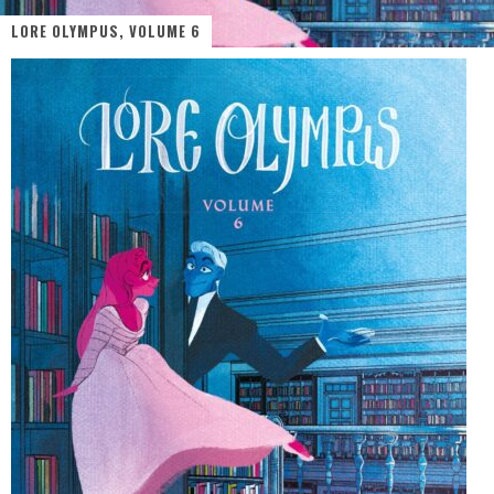
LORE OLYMPUS, VOLUME 6
« MOFUSAND / Parler Japonais » – Des Expressions Pratiques !
« Dr Wertham / L’homme qui étudia les tueurs en série » - Un Métier à Risque !
Assassin's Creed Black Flag Resynced
« Le Vent dand les Saules » - Une Belle Histoire !
« Damn Them All » - Un duo de Choc !
Yoshi and the mysterious book