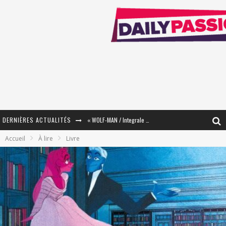
DERNIÈRES ACTUALITÉS
« WOLF-MAN / Integrale Tomes 1 et 2 » - Cruelle Vengeance !
Accueil
À lire
Livre
« The Broken Ring / This Mariage Will Fail Anyway » (Tome 2) – Préparer sa vengeance…
« Mon Village Révolté » - Combattre un Projet !
« Le Béton et le Bambou / Propositions pour Mayotte et le Monde. » - Améliorations !
Star Fox
PsyRiver 2026 : la magie revient sur les rives de l’Aar