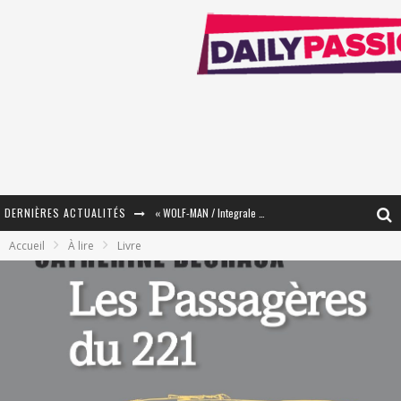
DERNIÈRES ACTUALITÉS
« WOLF-MAN / Integrale Tomes 1 et 2 » - Cruelle Vengeance !
Accueil
À lire
Livre
« The Broken Ring / This Mariage Will Fail Anyway » (Tome 2) – Préparer sa vengeance…
« Mon Village Révolté » - Combattre un Projet !
« Le Béton et le Bambou / Propositions pour Mayotte et le Monde. » - Améliorations !
Star Fox
PsyRiver 2026 : la magie revient sur les rives de l’Aar