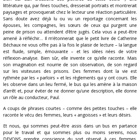
littérature qui, par fines touches, dresserait portraits et montrerait
paysages et provoquerait chez le lecteur une réaction particulière.
Sans doute avez déjà lu ou vu un reportage concernant les
épouses, les compagnes, les sœurs de ceux qui purgent une
peine de prison ou attendent d’être jugés. Cela vous a peut-être
amené à réfléchir… Il m’étonnerait que le petit livre de Catherine
Béchaux ne vous offre pas à la fois le plaisir de lecture – la langue
est fluide, simple, émouvante – et les idées nées de votre
réflexion-analyse. Bien sûr, elle invente ce qu’elle raconte. Mais
son imagination est nourrie de son observation, de son regard
sur les visiteuses des prisons. Des femmes dont la vie est
rythmée par les « parloirs » et les règlements qui y ont cours. Elle
les observe dans un lieu fermé, le bus qui les amène à la maison
d’arrêt et, pour éviter de ne donner qu’une description, elle donne
un rôle au conducteur, Paul.
A coups de phrases courtes – comme des petites touches – elle
raconte le vécu des femmes, leurs « angoisses » et leurs désirs.
Et nous, qui sommes peut-être assis dans un bus en partance
pour le travail et qui sommes plus ou moins sereins, nous
DEVONS prendre conscience du sort réservé à ces femmes.