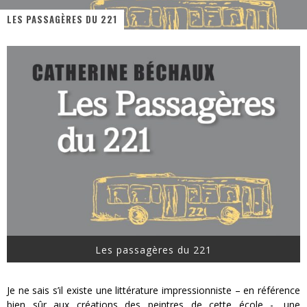
LES PASSAGÈRES DU 221
« MOFUSAND / Parler Japonais » – Des Expressions Pratiques !
« Dr Wertham / L’homme qui étudia les tueurs en série » - Un Métier à Risque !
Assassin's Creed Black Flag Resynced
« Le Vent dand les Saules » - Une Belle Histoire !
« Damn Them All » - Un duo de Choc !
Yoshi and the mysterious book
Les passagères du 221
Je ne sais s’il existe une littérature impressionniste – en référence
bien sûr aux créations des peintres de cette école -, une