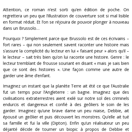
Attention, ce roman n’est sorti qu’en édition de poche. On
regrettera un peu que l’illustration de couverture soit si mal lisible
en format réduit. Et l’on se réjouira de pouvoir plonger à nouveau
dans un Brussolo…
Pourquoi ? Simplement parce que Brussolo est de ces écrivains –
fort rares – qui non seulement savent raconter une histoire mais
s’assure la complicité du lecteur en lui « faisant peur » alors qu’il –
le lecteur – sait très bien qu’on lui raconte une histoire. Genre : le
lecteur tremblant de frousse souriant en disant « mais je sais bien
que ce sont des histoires ». Une façon comme une autre de
garder une âme d’enfant.
Imaginez un instant que la planète Terre ait été ce que l’Australie
fut un temps pour l’Angleterre : un bagne. Imaginez que des
civilisations extraterrestres aient exilé sur notre sol des criminels
endurcis et dangereux et confié à des geôliers le soin de les
garder. Imaginez qu’une brave dame un peu niaise, Debbie, ait
épousé un geôlier et puis découvert les monstres. Qu’elle ait tué
sa famille et fui la ville (Dipton). Enfin qu’un réalisateur un peu
déjanté décide de tourner un biopic à propos de Debbie et