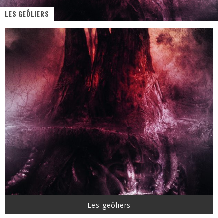
LES GEÔLIERS
« MOFUSAND / Parler Japonais » – Des Expressions Pratiques !
« Dr Wertham / L’homme qui étudia les tueurs en série » - Un Métier à Risque !
Assassin's Creed Black Flag Resynced
« Le Vent dand les Saules » - Une Belle Histoire !
« Damn Them All » - Un duo de Choc !
Yoshi and the mysterious book
Les geôliers