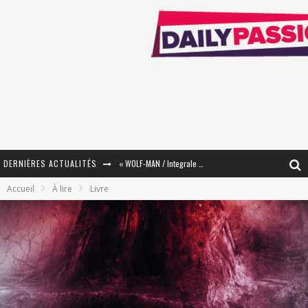
DERNIÈRES ACTUALITÉS
« WOLF-MAN / Integrale Tomes 1 et 2 » - Cruelle Vengeance !
Accueil
À lire
Livre
« The Broken Ring / This Mariage Will Fail Anyway » (Tome 2) – Préparer sa vengeance…
« Mon Village Révolté » - Combattre un Projet !
« Le Béton et le Bambou / Propositions pour Mayotte et le Monde. » - Améliorations !
Star Fox
PsyRiver 2026 : la magie revient sur les rives de l’Aar