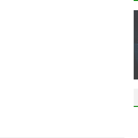
CONCOURS : CALENDRIER DE L’AVENT – UNE
COPIE DU JEU « GRID, ULTIMATE EDITION »
SUR XBOX ONE OU PS4
Daily Passions