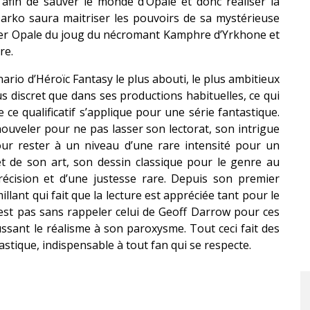
 afin de sauver le monde d’Opale et donc réaliser la
Darko saura maitriser les pouvoirs de sa mystérieuse
ibérer Opale du joug du nécromant Kamphre d’Yrkhone et
re.
ario d’Héroïc Fantasy le plus abouti, le plus ambitieux
lus discret que dans ses productions habituelles, ce qui
ue ce qualificatif s’applique pour une série fantastique.
ouveler pour ne pas lasser son lectorat, son intrigue
our rester à un niveau d’une rare intensité pour un
t de son art, son dessin classique pour le genre au
écision et d’une justesse rare. Depuis son premier
illant qui fait que la lecture est appréciée tant pour le
n’est pas sans rappeler celui de Geoff Darrow pour ces
ussant le réalisme à son paroxysme. Tout ceci fait des
stique, indispensable à tout fan qui se respecte.