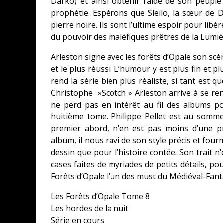
Darko) et ainsi obtenir l’aide de son peuple
prophétie. Espérons que Sleilo, la sœur de 
pierre noire. Ils sont l’ultime espoir pour l
du pouvoir des maléfiques prêtres de la Lumiè
Arleston signe avec les forêts d’Opale son scén
et le plus réussi. L’humour y est plus fin et p
rend la série bien plus réaliste, si tant est q
Christophe »Scotch » Arleston arrive à se ren
ne perd pas en intérêt au fil des albums p
huitième tome. Philippe Pellet est au somme
premier abord, n’en est pas moins d’une pr
album, il nous ravi de son style précis et fourm
dessin que pour l’histoire contée. Son trait 
cases faites de myriades de petits détails, po
Forêts d’Opale l’un des must du Médiéval-Fanta
Les Forêts d’Opale Tome 8
Les hordes de la nuit
Série en cours