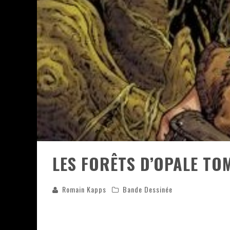
ASSASSIN'S CREED BLACK FLAG 
« LE VENT DAND LES SAULES » 
« DAMN THEM ALL » - UN DUO 
YOSHI AND THE MYSTERIOUS 
LES FORÊTS D’OPALE TO
Romain Kapps
Bande Dessinée