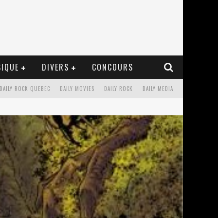
IQUE
DIVERS
CONCOURS
DAILY ROCK QUEBEC
DAILY MOVIES
DAILY ROCK
DAILY MEDIA