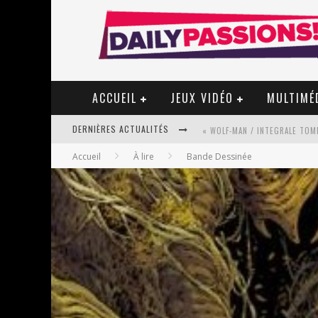
ACCUEIL
JEUX VIDÉO
MULTIMÉ
DERNIÈRES ACTUALITÉS
« WOLF-MAN / INTEGRALE TOME
Accueil
À lire
Bande Dessinée
« MON VILLAGE RÉVOLTÉ » - 
STAR FOX
PSYRIVER 2026 : LA MAGIE REV
« MOFUSAND / PARLER JAPONAI