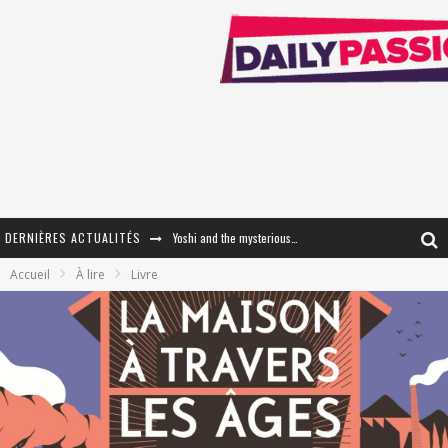
DERNIÈRES ACTUALITÉS
Yoshi and the mysterious book
Accueil
À lire
Livre
« WOLF-MAN / Integrale Tomes 1 et 2 » - Cruelle Vengeance !
« The Broken Ring / This Mariage Will Fail Anyway » (Tome 2) – Préparer sa vengeance…
« Mon Village Révolté » - Combattre un Projet !
« Le Béton et le Bambou / Propositions pour Mayotte et le Monde. » - Améliorations !
Star Fox