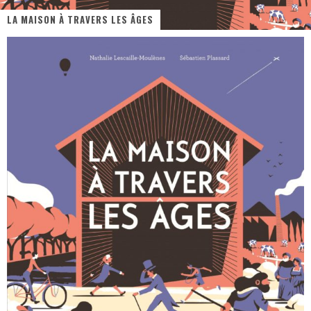
LA MAISON À TRAVERS LES ÂGES
PsyRiver 2026 : la magie revient sur les rives de l’Aar
« MOFUSAND / Parler Japonais » – Des Expressions Pratiques !
« Dr Wertham / L’homme qui étudia les tueurs en série » - Un Métier à Risque !
Assassin's Creed Black Flag Resynced
« Le Vent dand les Saules » - Une Belle Histoire !
Splatoon Raiders