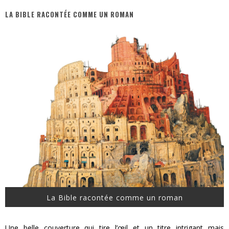
LA BIBLE RACONTÉE COMME UN ROMAN
PsyRiver 2026 : la magie revient sur les rives de l’Aar
« MOFUSAND / Parler Japonais » – Des Expressions Pratiques !
« Dr Wertham / L’homme qui étudia les tueurs en série » - Un Métier à Risque !
Assassin's Creed Black Flag Resynced
« Le Vent dand les Saules » - Une Belle Histoire !
Splatoon Raiders
La Bible racontée comme un roman
Une belle couverture qui tire l’œil et un titre intrigant mais