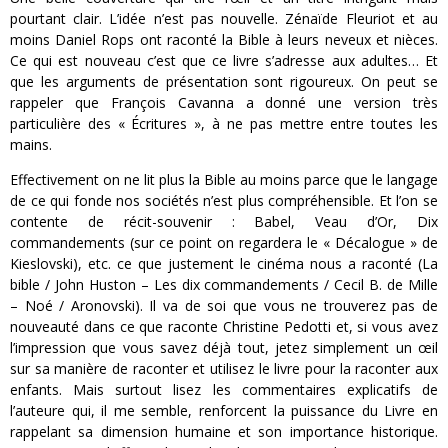
pourtant clair. L’idée n’est pas nouvelle. Zénaïde Fleuriot et au
moins Daniel Rops ont raconté la Bible à leurs neveux et nièces.
Ce qui est nouveau c’est que ce livre s’adresse aux adultes… Et
que les arguments de présentation sont rigoureux. On peut se
rappeler que François Cavanna a donné une version très
particulière des « Écritures », à ne pas mettre entre toutes les
mains.
Effectivement on ne lit plus la Bible au moins parce que le langage
de ce qui fonde nos sociétés n’est plus compréhensible. Et l’on se
contente de récit-souvenir : Babel, Veau d’Or, Dix
commandements (sur ce point on regardera le « Décalogue » de
Kieslovski), etc. ce que justement le cinéma nous a raconté (La
bible / John Huston – Les dix commandements / Cecil B. de Mille
– Noé / Aronovski). Il va de soi que vous ne trouverez pas de
nouveauté dans ce que raconte Christine Pedotti et, si vous avez
l’impression que vous savez déjà tout, jetez simplement un œil
sur sa manière de raconter et utilisez le livre pour la raconter aux
enfants. Mais surtout lisez les commentaires explicatifs de
l’auteure qui, il me semble, renforcent la puissance du Livre en
rappelant sa dimension humaine et son importance historique.