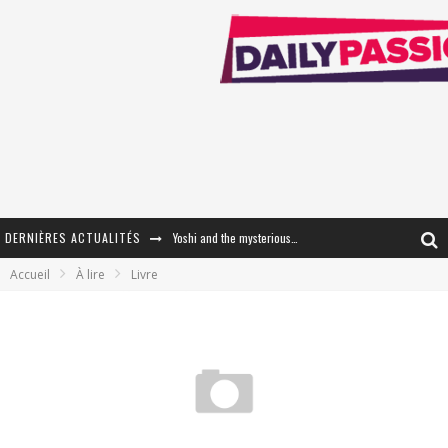
DERNIÈRES ACTUALITÉS
Yoshi and the mysterious book
Accueil
À lire
Livre
« WOLF-MAN / Integrale Tomes 1 et 2 » - Cruelle Vengeance !
« The Broken Ring / This Mariage Will Fail Anyway » (Tome 2) – Préparer sa vengeance…
« Mon Village Révolté » - Combattre un Projet !
« Le Béton et le Bambou / Propositions pour Mayotte et le Monde. » - Améliorations !
Star Fox