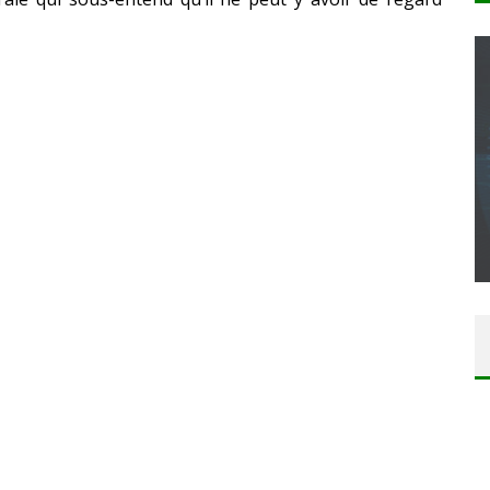
CONCOURS : CALENDRIER DE L’AVENT – UNE
COPIE DU JEU « GRID, ULTIMATE EDITION »
SUR XBOX ONE OU PS4
Daily Passions