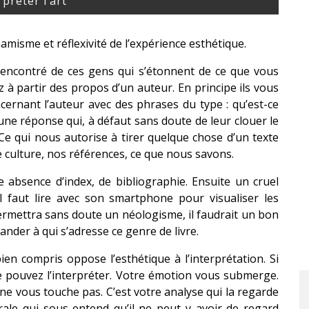
rpréter l’art
namisme et réflexivité de l’expérience esthétique.
encontré de ces gens qui s’étonnent de ce que vous
z à partir des propos d’un auteur. En principe ils vous
cernant l’auteur avec des phrases du type : qu’est-ce
une réponse qui, à défaut sans doute de leur clouer le
 Ce qui nous autorise à tirer quelque chose d’un texte
e culture, nos références, ce que nous savons.
 absence d’index, de bibliographie. Ensuite un cruel
il faut lire avec son smartphone pour visualiser les
permettra sans doute un néologisme, il faudrait un bon
ander à qui s’adresse ce genre de livre.
 bien compris oppose l’esthétique à l’interprétation. Si
 pouvez l’interpréter. Votre émotion vous submerge.
 ne vous touche pas. C’est votre analyse qui la regarde
ale qui sous-entend qu’il ne peut y avoir de regard