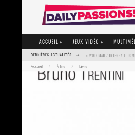
ACCUEIL
JEUX VIDÉO
MULTIMÉ
DERNIÈRES ACTUALITÉS
« WOLF-MAN / INTEGRALE TOME
Accueil
À lire
Livre
« MON VILLAGE RÉVOLTÉ » - 
STAR FOX
PSYRIVER 2026 : LA MAGIE REV
« MOFUSAND / PARLER JAPONAI