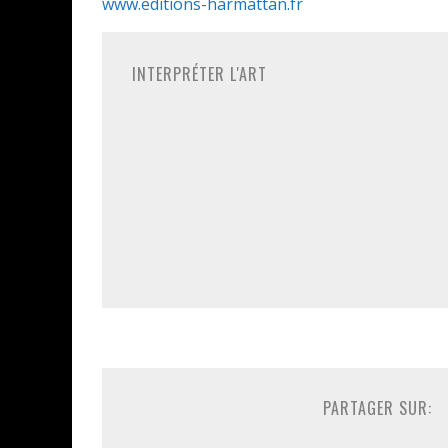
www.editions-harmattan.fr
INTERPRÉTER L'ART
PARTAGER SUR: