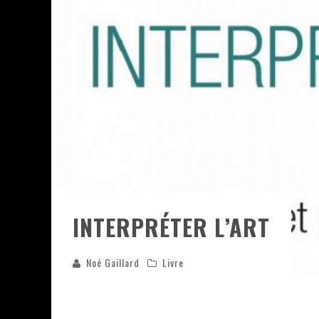
ASSASSIN'S CREED BLACK FLAG 
« LE VENT DAND LES SAULES » 
« DAMN THEM ALL » - UN DUO 
YOSHI AND THE MYSTERIOUS 
INTERPRÉTER L’ART
Noé Gaillard
Livre