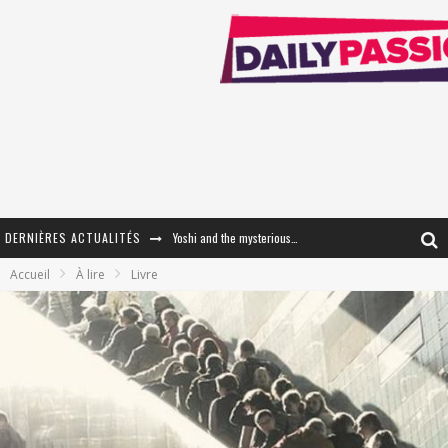
DERNIÈRES ACTUALITÉS
Yoshi and the mysterious book
Accueil
À lire
Livre
« WOLF-MAN / Integrale Tomes 1 et 2 » - Cruelle Vengeance !
« The Broken Ring / This Mariage Will Fail Anyway » (Tome 2) – Préparer sa vengeance…
« Mon Village Révolté » - Combattre un Projet !
« Le Béton et le Bambou / Propositions pour Mayotte et le Monde. » - Améliorations !
Star Fox