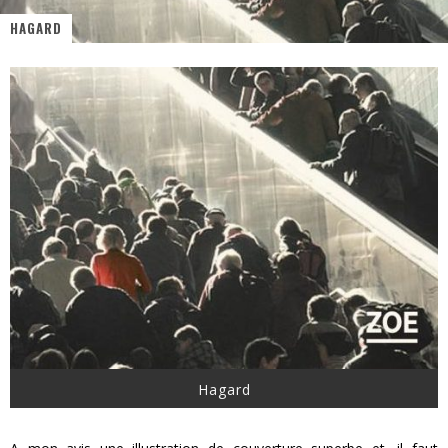
HAGARD
PsyRiver 2026 : la magie revient sur les rives de l’Aar
« MOFUSAND / Parler Japonais » – Des Expressions Pratiques !
« Dr Wertham / L’homme qui étudia les tueurs en série » - Un Métier à Risque !
Assassin's Creed Black Flag Resynced
« Le Vent dand les Saules » - Une Belle Histoire !
Splatoon Raiders
Hagard