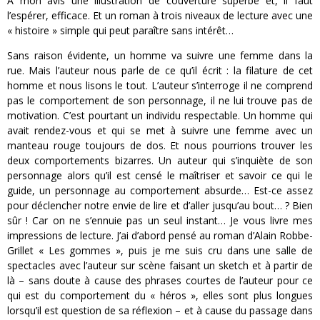
A mon avis une illustration de couverture superbe et, il faut
l’espérer, efficace. Et un roman à trois niveaux de lecture avec une
« histoire » simple qui peut paraître sans intérêt…
Sans raison évidente, un homme va suivre une femme dans la
rue. Mais l’auteur nous parle de ce qu’il écrit : la filature de cet
homme et nous lisons le tout. L’auteur s’interroge il ne comprend
pas le comportement de son personnage, il ne lui trouve pas de
motivation. C’est pourtant un individu respectable. Un homme qui
avait rendez-vous et qui se met à suivre une femme avec un
manteau rouge toujours de dos. Et nous pourrions trouver les
deux comportements bizarres. Un auteur qui s’inquiète de son
personnage alors qu’il est censé le maîtriser et savoir ce qui le
guide, un personnage au comportement absurde… Est-ce assez
pour déclencher notre envie de lire et d’aller jusqu’au bout… ? Bien
sûr ! Car on ne s’ennuie pas un seul instant… Je vous livre mes
impressions de lecture. J’ai d’abord pensé au roman d’Alain Robbe-
Grillet « Les gommes », puis je me suis cru dans une salle de
spectacles avec l’auteur sur scène faisant un sketch et à partir de
là – sans doute à cause des phrases courtes de l’auteur pour ce
qui est du comportement du « héros », elles sont plus longues
lorsqu’il est question de sa réflexion – et à cause du passage dans