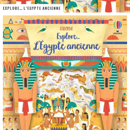
EXPLORE… L’EGYPTE ANCIENNE
« MOFUSAND / Parler Japonais » – Des Expressions Pratiques !
« Dr Wertham / L’homme qui étudia les tueurs en série » - Un Métier à Risque !
Assassin's Creed Black Flag Resynced
« Le Vent dand les Saules » - Une Belle Histoire !
« Damn Them All » - Un duo de Choc !
Yoshi and the mysterious book