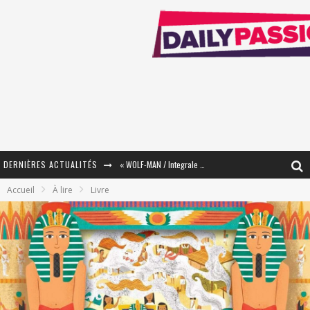
DERNIÈRES ACTUALITÉS
« WOLF-MAN / Integrale Tomes 1 et 2 » - Cruelle Vengeance !
Accueil
À lire
Livre
« The Broken Ring / This Mariage Will Fail Anyway » (Tome 2) – Préparer sa vengeance…
« Mon Village Révolté » - Combattre un Projet !
« Le Béton et le Bambou / Propositions pour Mayotte et le Monde. » - Améliorations !
Star Fox
PsyRiver 2026 : la magie revient sur les rives de l’Aar