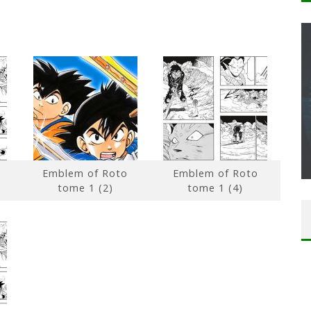
CONCOURS : CALENDRIER DE L’AVENT – UNE
COPIE DU JEU « GRID, ULTIMATE EDITION »
SUR XBOX ONE OU PS4
Daily Passions
Emblem of Roto
Emblem of Roto
tome 1 (2)
tome 1 (4)