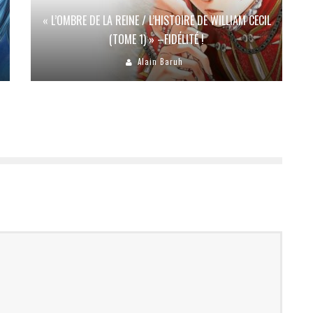
« L’OMBRE DE LA REINE / L’HISTOIRE DE WILLIAM CECIL
(TOME 1) » –FIDÉLITÉ !
Alain Baruh