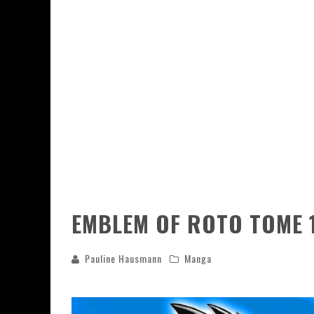
ASSASSIN'S CREED BLACK FLAG 
« LE VENT DAND LES SAULES » 
« DAMN THEM ALL » - UN DUO 
YOSHI AND THE MYSTERIOUS 
EMBLEM OF ROTO TOME 1
Pauline Hausmann
Manga