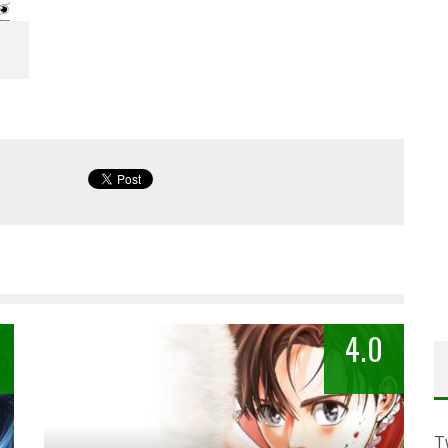
4.0
T