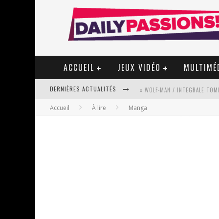
ACCUEIL
JEUX VIDÉO
MULTIMÉ
DERNIÈRES ACTUALITÉS
« WOLF-MAN / INTEGRALE TOME
Accueil
À lire
Manga
« MON VILLAGE RÉVOLTÉ » - 
STAR FOX
PSYRIVER 2026 : LA MAGIE REV
« MOFUSAND / PARLER JAPONAI