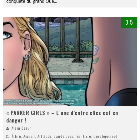
conquête du grand Oue
...
3.5
« PARKER GIRLS » – L’une d’entre elles est en
danger !
Alain Baruh
À lire
,
Accueil
,
Art Book
,
Bande Dessinée
,
Livre
,
Uncategorized