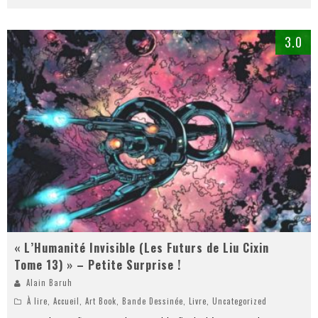
3.0
« L’Humanité Invisible (Les Futurs de Liu Cixin
Tome 13) » – Petite Surprise !
Alain Baruh
À lire
,
Accueil
,
Art Book
,
Bande Dessinée
,
Livre
,
Uncategorized