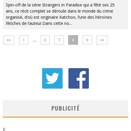
Spin-off de la série Strangers in Paradise qui a fêté ses 25
ans, ce récit complet se déroule dans le monde du crime
organisé, d’où est originaire Katchoo, l’une des héroïnes
fétiches de l’auteur.Dans cette no
...
1
…
6
7
8
9
PUBLICITÉ
C