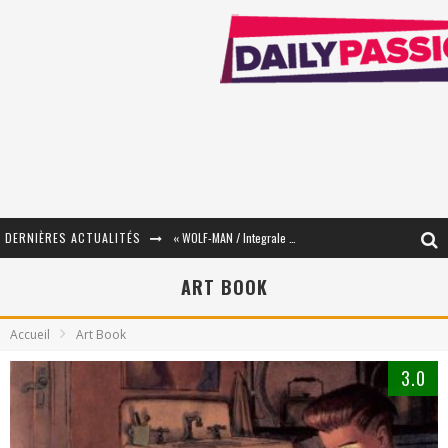
« WOLF-MAN / Integrale Tomes 1 et 2 » - Cruelle Vengeance !
DERNIÈRES ACTUALITÉS
« The Broken Ring / This Mariage Will Fail Anyway » (Tome 2) – Préparer sa vengeance…
ART BOOK
« Mon Village Révolté » - Combattre un Projet !
« Le Béton et le Bambou / Propositions pour Mayotte et le Monde. » - Améliorations !
Accueil
Art Book
Star Fox
3.0
PsyRiver 2026 : la magie revient sur les rives de l’Aar