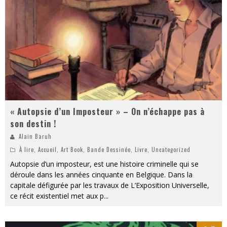
« MOFUSAND / Parler Japonais » – Des Expressions Pratiques !
« Dr Wertham / L’homme qui étudia les tueurs en série » - Un Métier à Risque !
Assassin's Creed Black Flag Resynced
« Le Vent dand les Saules » - Une Belle Histoire !
« Damn Them All » - Un duo de Choc !
Yoshi and the mysterious book
« Autopsie d’un Imposteur » – On n’échappe pas à
son destin !
Alain Baruh
À lire
,
Accueil
,
Art Book
,
Bande Dessinée
,
Livre
,
Uncategorized
Autopsie d’un imposteur, est une histoire criminelle qui se
déroule dans les années cinquante en Belgique. Dans la
capitale défigurée par les travaux de L’Exposition Universelle,
ce récit existentiel met aux p
...