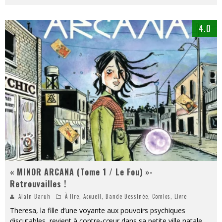
4.0
« MINOR ARCANA (Tome 1 / Le Fou) »-
Retrouvailles !
Alain Baruh
À lire
,
Accueil
,
Bande Dessinée
,
Comics
,
Livre
Theresa, la fille d’une voyante aux pouvoirs psychiques
discutables, revient à contre-cœur dans sa petite ville natale