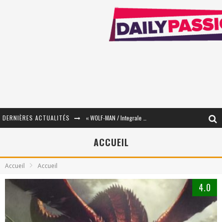
DERNIÈRES ACTUALITÉS
« The Broken Ring / This Mariage Will Fail Anyway » (Tome 2) – Préparer sa vengeance…
« Mon Village Révolté » - Combattre un Projet !
ACCUEIL
« Le Béton et le Bambou / Propositions pour Mayotte et le Monde. » - Améliorations !
Accueil
Accueil
Star Fox
4.0
PsyRiver 2026 : la magie revient sur les rives de l’Aar
« MOFUSAND / Parler Japonais » – Des Expressions Pratiques !