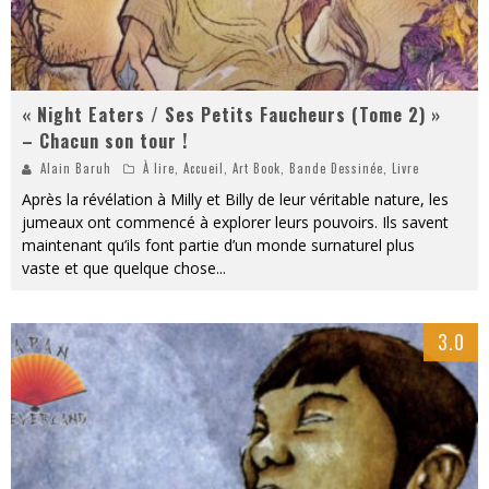
« Night Eaters / Ses Petits Faucheurs (Tome 2) »
– Chacun son tour !
Alain Baruh
À lire
,
Accueil
,
Art Book
,
Bande Dessinée
,
Livre
Après la révélation à Milly et Billy de leur véritable nature, les
jumeaux ont commencé à explorer leurs pouvoirs. Ils savent
maintenant qu’ils font partie d’un monde surnaturel plus
vaste et que quelque chose
...
3.0