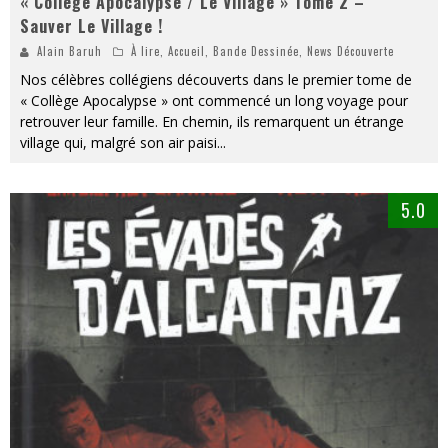
« Collège Apocalypse / Le Village » Tome 2 –
Sauver Le Village !
Alain Baruh
À lire
,
Accueil
,
Bande Dessinée
,
News Découverte
Nos célèbres collégiens découverts dans le premier tome de
« Collège Apocalypse » ont commencé un long voyage pour
retrouver leur famille. En chemin, ils remarquent un étrange
village qui, malgré son air paisi
...
5.0