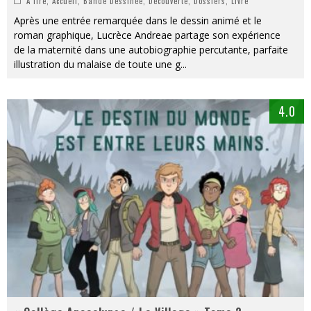
À lire
,
Accueil
,
Bande Dessinée
,
Découverte
,
Dossiers
,
Livre
Après une entrée remarquée dans le dessin animé et le
roman graphique, Lucrèce Andreae partage son expérience
de la maternité dans une autobiographie percutante, parfaite
illustration du malaise de toute une g
...
4.0