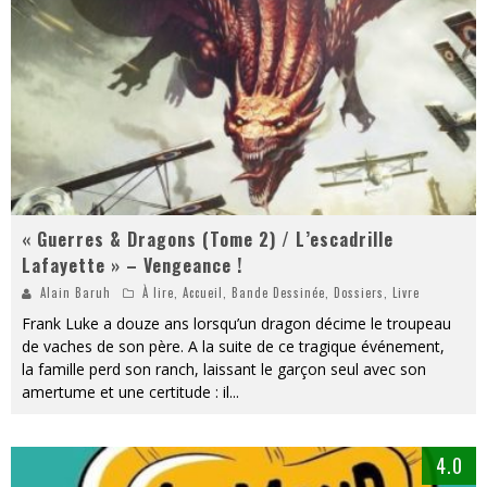
« Dr Wertham / L’homme qui étudia les tueurs en série » - Un Métier à Risque !
Assassin's Creed Black Flag Resynced
« Le Vent dand les Saules » - Une Belle Histoire !
« Damn Them All » - Un duo de Choc !
Yoshi and the mysterious book
« Guerres & Dragons (Tome 2) / L’escadrille
« WOLF-MAN / Integrale Tomes 1 et 2 » - Cruelle Vengeance !
Lafayette » – Vengeance !
Alain Baruh
À lire
,
Accueil
,
Bande Dessinée
,
Dossiers
,
Livre
Frank Luke a douze ans lorsqu’un dragon décime le troupeau
de vaches de son père. A la suite de ce tragique événement,
la famille perd son ranch, laissant le garçon seul avec son
amertume et une certitude : il
...
4.0