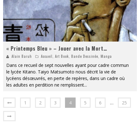
« Printemps Bleu » – Jouer avec la Mort…
Alain Baruh
Accueil
,
Art Book
,
Bande Dessinée
,
Manga
Dans ce recueil de sept nouvelles ayant pour cadre commun
le lycée Kitano. Taiyo Matsumoto nous décrit la vie de
lycéens désœuvrés, en perte de repères, dans un cadre où
les adultes en perdition ne remplissent
...
1
2
3
4
5
6
…
25