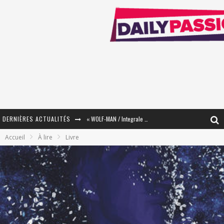
DERNIÈRES ACTUALITÉS
« WOLF-MAN / Integrale Tomes 1 et 2 » - Cruelle Vengeance !
Accueil
À lire
Livre
« The Broken Ring / This Mariage Will Fail Anyway » (Tome 2) – Préparer sa vengeance…
« Mon Village Révolté » - Combattre un Projet !
« Le Béton et le Bambou / Propositions pour Mayotte et le Monde. » - Améliorations !
Star Fox
PsyRiver 2026 : la magie revient sur les rives de l’Aar