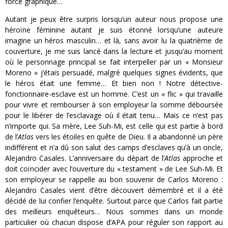
force graphique…
Autant je peux être surpris lorsqu’un auteur nous propose une
héroïne féminine autant je suis étonné lorsqu’une auteure
imagine un héros masculin… et là, sans avoir lu la quatrième de
couverture, je me suis lancé dans la lecture et jusqu’au moment
où le personnage principal se fait interpeller par un « Monsieur
Moreno » j’étais persuadé, malgré quelques signes évidents, que
le héros était une femme… Et bien non ! Notre détective-
fonctionnaire-esclave est un homme. C’est un « flic » qui travaille
pour vivre et rembourser à son employeur la somme déboursée
pour le libérer de l’esclavage où il était tenu… Mais ce n’est pas
n’importe qui. Sa mère, Lee Suh-Mi, est celle qui est partie à bord
de l’
Atlas
vers les étoiles en quête de Dieu. Il a abandonné un père
indifférent et n’a dû son salut des camps d’esclaves qu’à un oncle,
Alejandro Casales. L’anniversaire du départ de l’
Atlas
approche et
doit coïncider avec l’ouverture du « testament » de Lee Suh-Mi. Et
son employeur se rappelle au bon souvenir de Carlos Moreno :
Alejandro Casales vient d’être découvert démembré et il a été
décidé de lui confier l’enquête. Surtout parce que Carlos fait partie
des meilleurs enquêteurs… Nous sommes dans un monde
particulier où chacun dispose d’APA pour réguler son rapport au