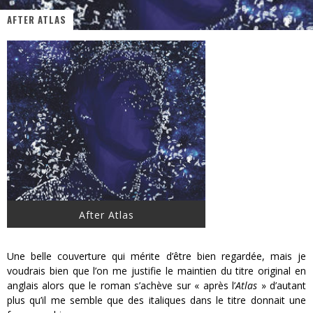
AFTER ATLAS
« MOFUSAND / Parler Japonais » – Des Expressions Pratiques !
« Dr Wertham / L’homme qui étudia les tueurs en série » - Un Métier à Risque !
Assassin's Creed Black Flag Resynced
« Le Vent dand les Saules » - Une Belle Histoire !
« Damn Them All » - Un duo de Choc !
Yoshi and the mysterious book
After Atlas
Une belle couverture qui mérite d’être bien regardée, mais je
voudrais bien que l’on me justifie le maintien du titre original en
anglais alors que le roman s’achève sur « après l’
Atlas
» d’autant
plus qu’il me semble que des italiques dans le titre donnait une