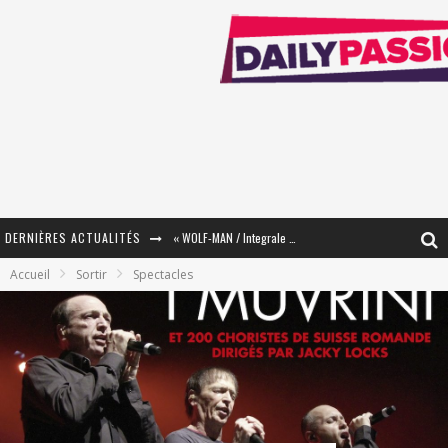
DERNIÈRES ACTUALITÉS
« WOLF-MAN / Integrale Tomes 1 et 2 » - Cruelle Vengeance !
Accueil
Sortir
Spectacles
« The Broken Ring / This Mariage Will Fail Anyway » (Tome 2) – Préparer sa vengeance…
« Mon Village Révolté » - Combattre un Projet !
« Le Béton et le Bambou / Propositions pour Mayotte et le Monde. » - Améliorations !
Star Fox
PsyRiver 2026 : la magie revient sur les rives de l’Aar