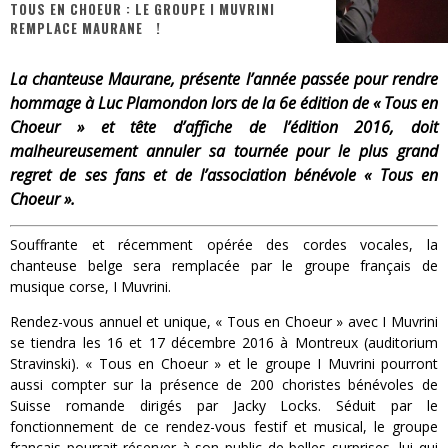
TOUS EN CHOEUR : LE GROUPE I MUVRINI
REMPLACE MAURANE !
« MOFUSAND / Parler Japonais » – Des Expressions Pratiques !
« Dr Wertham / L’homme qui étudia les tueurs en série » - Un Métier à Risque !
La chanteuse Maurane, présente l’année passée pour rendre
hommage à Luc Plamondon lors de la 6e édition de « Tous en
Assassin's Creed Black Flag Resynced
Choeur » et tête d’affiche de l’édition 2016, doit
malheureusement annuler sa tournée pour le plus grand
« Le Vent dand les Saules » - Une Belle Histoire !
regret de ses fans et de l’association bénévole « Tous en
« Damn Them All » - Un duo de Choc !
Choeur ».
Yoshi and the mysterious book
Souffrante et récemment opérée des cordes vocales, la
chanteuse belge sera remplacée par le groupe français de
musique corse, I Muvrini.
Rendez-vous annuel et unique, « Tous en Choeur » avec I Muvrini
se tiendra les 16 et 17 décembre 2016 à Montreux (auditorium
Stravinski). « Tous en Choeur » et le groupe I Muvrini pourront
aussi compter sur la présence de 200 choristes bénévoles de
Suisse romande dirigés par Jacky Locks. Séduit par le
fonctionnement de ce rendez-vous festif et musical, le groupe
français pourrait réserver à son public de belles surprises, lui qui