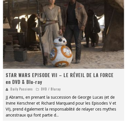
« MOFUSAND / Parler Japonais » – Des Expressions Pratiques !
« Dr Wertham / L’homme qui étudia les tueurs en série » - Un Métier à Risque !
Assassin's Creed Black Flag Resynced
« Le Vent dand les Saules » - Une Belle Histoire !
« Damn Them All » - Un duo de Choc !
Yoshi and the mysterious book
STAR WARS EPISODE VII – LE RÉVEIL DE LA FORCE
en DVD & Blu-ray
Daily Passions
DVD / Bluray
JJ Abrams, en prenant la succession de George Lucas (et de
Irvine Kerschner et Richard Marquand pour les Episodes V et
VI), prend également la responsabilité de relayer ces mythes
ancestraux qui font partie d
...