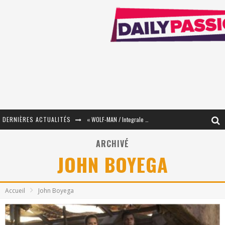
DERNIÈRES ACTUALITÉS
« WOLF-MAN / Integrale Tomes 1 et 2 » - Cruelle Vengeance !
« The Broken Ring / This Mariage Will Fail Anyway » (Tome 2) – Préparer sa vengeance…
ARCHIVÉ
JOHN BOYEGA
« Mon Village Révolté » - Combattre un Projet !
« Le Béton et le Bambou / Propositions pour Mayotte et le Monde. » - Améliorations !
Accueil
John Boyega
Star Fox
PsyRiver 2026 : la magie revient sur les rives de l’Aar