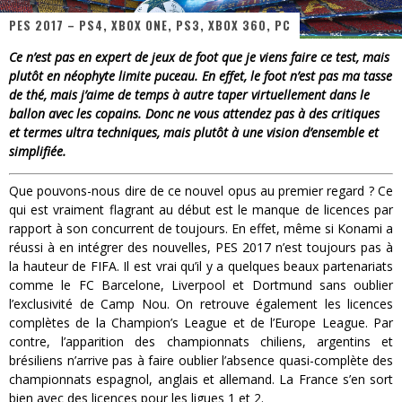
PES 2017 – PS4, XBOX ONE, PS3, XBOX 360, PC
« MOFUSAND / Parler Japonais » – Des Expressions Pratiques !
Ce n’est pas en expert de jeux de foot que je viens faire ce test, mais
« Dr Wertham / L’homme qui étudia les tueurs en série » - Un Métier à Risque !
plutôt en néophyte limite puceau. En effet, le foot n’est pas ma tasse
de thé, mais j’aime de temps à autre taper virtuellement dans le
Assassin's Creed Black Flag Resynced
ballon avec les copains. Donc ne vous attendez pas à des critiques
et termes ultra techniques, mais plutôt à une vision d’ensemble et
« Le Vent dand les Saules » - Une Belle Histoire !
simplifiée.
« Damn Them All » - Un duo de Choc !
Que pouvons-nous dire de ce nouvel opus au premier regard ? Ce
Yoshi and the mysterious book
qui est vraiment flagrant au début est le manque de licences par
rapport à son concurrent de toujours. En effet, même si Konami a
réussi à en intégrer des nouvelles, PES 2017 n’est toujours pas à
la hauteur de FIFA. Il est vrai qu’il y a quelques beaux partenariats
comme le FC Barcelone, Liverpool et Dortmund sans oublier
l’exclusivité de Camp Nou. On retrouve également les licences
complètes de la Champion’s League et de l’Europe League. Par
contre, l’apparition des championnats chiliens, argentins et
brésiliens n’arrive pas à faire oublier l’absence quasi-complète des
championnats espagnol, anglais et allemand. La France s’en sort
bien avec des licences pour les ligues 1 et 2.