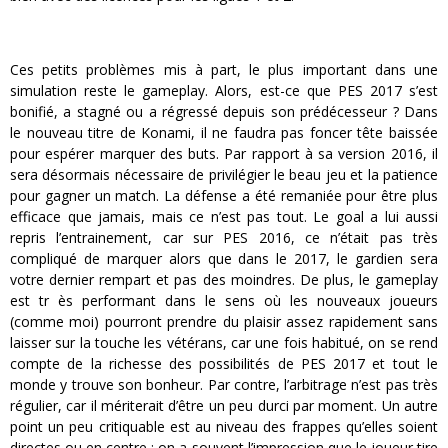
Ces petits problèmes mis à part, le plus important dans une
simulation reste le gameplay. Alors, est-ce que PES 2017 s’est
bonifié, a stagné ou a régressé depuis son prédécesseur ? Dans
le nouveau titre de Konami, il ne faudra pas foncer tête baissée
pour espérer marquer des buts. Par rapport à sa version 2016, il
sera désormais nécessaire de privilégier le beau jeu et la patience
pour gagner un match. La défense a été remaniée pour être plus
efficace que jamais, mais ce n’est pas tout. Le goal a lui aussi
repris l’entrainement, car sur PES 2016, ce n’était pas très
compliqué de marquer alors que dans le 2017, le gardien sera
votre dernier rempart et pas des moindres. De plus, le gameplay
est tr ès performant dans le sens où les nouveaux joueurs
(comme moi) pourront prendre du plaisir assez rapidement sans
laisser sur la touche les vétérans, car une fois habitué, on se rend
compte de la richesse des possibilités de PES 2017 et tout le
monde y trouve son bonheur. Par contre, l’arbitrage n’est pas très
régulier, car il mériterait d’être un peu durci par moment. Un autre
point un peu critiquable est au niveau des frappes qu’elles soient
directes ou en centre : on a souvent l’impression que le joueur tire