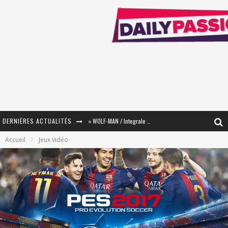
DERNIÈRES ACTUALITÉS
« WOLF-MAN / Integrale Tomes 1 et 2 » - Cruelle Vengeance !
Accueil
Jeux vidéo
« The Broken Ring / This Mariage Will Fail Anyway » (Tome 2) – Préparer sa vengeance…
« Mon Village Révolté » - Combattre un Projet !
« Le Béton et le Bambou / Propositions pour Mayotte et le Monde. » - Améliorations !
Star Fox
PsyRiver 2026 : la magie revient sur les rives de l’Aar