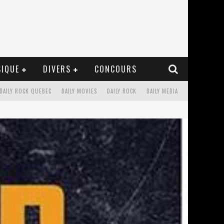
IQUE
DIVERS
CONCOURS
DAILY ROCK QUEBEC
DAILY MOVIES
DAILY ROCK
DAILY MEDIA