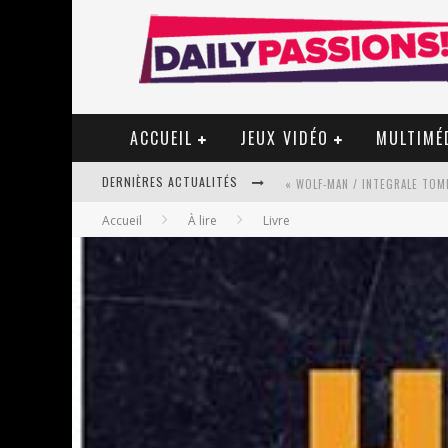
ACCUEIL
JEUX VIDÉO
MULTIMÉ
DERNIÈRES ACTUALITÉS
« WOLF-MAN / INTEGRALE TOME
Accueil
À lire
Livre
« MON VILLAGE RÉVOLTÉ » - 
STAR FOX
PSYRIVER 2026 : LA MAGIE REV
« MOFUSAND / PARLER JAPONAI