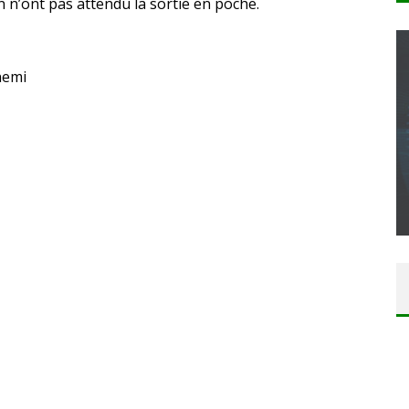
n’ont pas attendu la sortie en poche.
nemi
CONCOURS : CALENDRIER DE L’AVENT – UNE
COPIE DU JEU « GRID, ULTIMATE EDITION »
SUR XBOX ONE OU PS4
Daily Passions