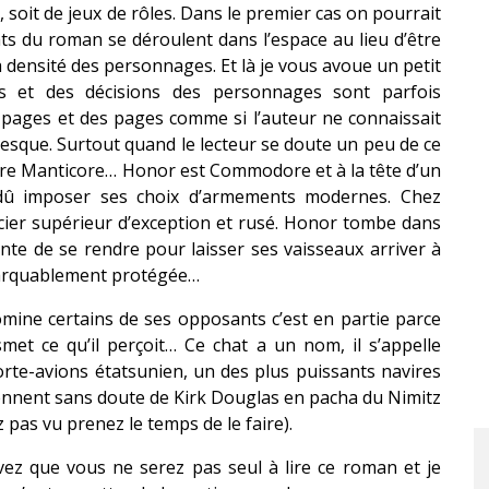
, soit de jeux de rôles. Dans le premier cas on pourrait
ats du roman se déroulent dans l’espace au lieu d’être
a densité des personnages. Et là je vous avoue un petit
ts et des décisions des personnages sont parfois
 pages et des pages comme si l’auteur ne connaissait
nesque. Surtout quand le lecteur se doute un peu de ce
tre Manticore… Honor est Commodore et à la tête d’un
 dû imposer ses choix d’armements modernes. Chez
ficier supérieur d’exception et rusé. Honor tombe dans
inte de se rendre pour laisser ses vaisseaux arriver à
marquablement protégée…
domine certains de ses opposants c’est en partie parce
smet ce qu’il perçoit… Ce chat a un nom, il s’appelle
orte-avions étatsunien, un des plus puissants navires
ennent sans doute de Kirk Douglas en pacha du Nimitz
z pas vu prenez le temps de le faire).
vez que vous ne serez pas seul à lire ce roman et je