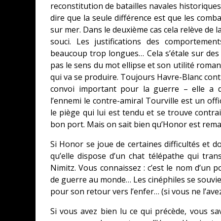
reconstitution de batailles navales historiques
dire que la seule différence est que les comb
sur mer. Dans le deuxième cas cela relève de l
souci. Les justifications des comportemen
beaucoup trop longues… Cela s’étale sur des
pas le sens du mot ellipse et son utilité roma
qui va se produire. Toujours Havre-Blanc con
convoi important pour la guerre – elle a
l’ennemi le contre-amiral Tourville est un of
le piège qui lui est tendu et se trouve contra
bon port. Mais on sait bien qu’Honor est re
Si Honor se joue de certaines difficultés et 
qu’elle dispose d’un chat télépathe qui tran
Nimitz. Vous connaissez : c’est le nom d’un p
de guerre au monde… Les cinéphiles se souvi
pour son retour vers l’enfer… (si vous ne l’ave
Si vous avez bien lu ce qui précède, vous sa