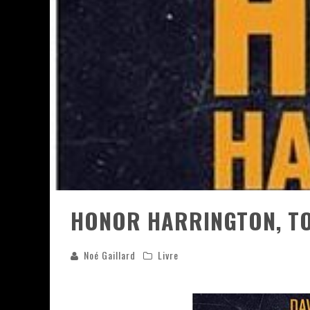
ASSASSIN'S CREED BLACK FLAG 
« LE VENT DAND LES SAULES » 
« DAMN THEM ALL » - UN DUO 
YOSHI AND THE MYSTERIOUS 
HONOR HARRINGTON, TOM
Noé Gaillard
Livre