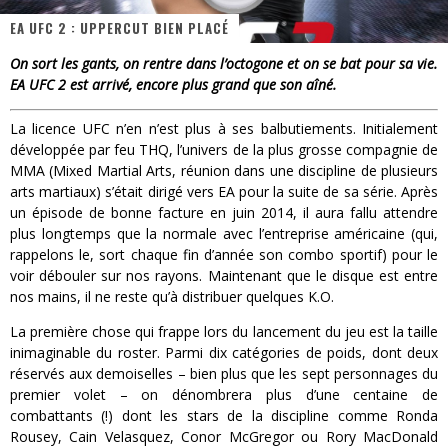
« MOFUSAND / Parler Japonais » – Des Expressions Pratiques !
EA UFC 2 : UPPERCUT BIEN PLACÉ
« Dr Wertham / L’homme qui étudia les tueurs en série » - Un Métier à Risque !
On sort les gants, on rentre dans l’octogone et on se bat pour sa vie.
EA UFC 2 est arrivé, encore plus grand que son aîné.
Assassin's Creed Black Flag Resynced
« Le Vent dand les Saules » - Une Belle Histoire !
La licence UFC n’en n’est plus à ses balbutiements. Initialement
développée par feu THQ, l’univers de la plus grosse compagnie de
« Damn Them All » - Un duo de Choc !
MMA (Mixed Martial Arts, réunion dans une discipline de plusieurs
arts martiaux) s’était dirigé vers EA pour la suite de sa série. Après
Yoshi and the mysterious book
un épisode de bonne facture en juin 2014, il aura fallu attendre
plus longtemps que la normale avec l’entreprise américaine (qui,
rappelons le, sort chaque fin d’année son combo sportif) pour le
voir débouler sur nos rayons. Maintenant que le disque est entre
nos mains, il ne reste qu’à distribuer quelques K.O.
La première chose qui frappe lors du lancement du jeu est la taille
inimaginable du roster. Parmi dix catégories de poids, dont deux
réservés aux demoiselles – bien plus que les sept personnages du
premier volet – on dénombrera plus d’une centaine de
combattants (!) dont les stars de la discipline comme Ronda
Rousey, Cain Velasquez, Conor McGregor ou Rory MacDonald