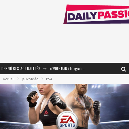
« WOLF-MAN / Integrale Tomes 1 et 2 » - Cruelle Vengeance !
DERNIÈRES ACTUALITÉS
« The Broken Ring / This Mariage Will Fail Anyway » (Tome 2) – Préparer sa vengeance…
Accueil
Jeux vidéo
PS4
« Mon Village Révolté » - Combattre un Projet !
« Le Béton et le Bambou / Propositions pour Mayotte et le Monde. » - Améliorations !
Star Fox
PsyRiver 2026 : la magie revient sur les rives de l’Aar