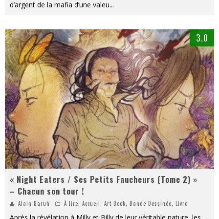
d’argent de la mafia d’une valeu
...
3.0
« Night Eaters / Ses Petits Faucheurs (Tome 2) »
– Chacun son tour !
Alain Baruh
À lire
,
Accueil
,
Art Book
,
Bande Dessinée
,
Livre
Après la révélation à Milly et Billy de leur véritable nature, les