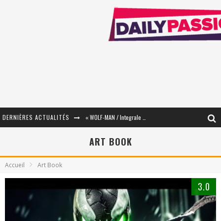
« WOLF-MAN / Integrale Tomes 1 et 2 » - Cruelle Vengeance !
DERNIÈRES ACTUALITÉS
« The Broken Ring / This Mariage Will Fail Anyway » (Tome 2) – Préparer sa vengeance…
ART BOOK
« Mon Village Révolté » - Combattre un Projet !
Accueil
Art Book
« Le Béton et le Bambou / Propositions pour Mayotte et le Monde. » - Améliorations !
3.0
Star Fox
PsyRiver 2026 : la magie revient sur les rives de l’Aar