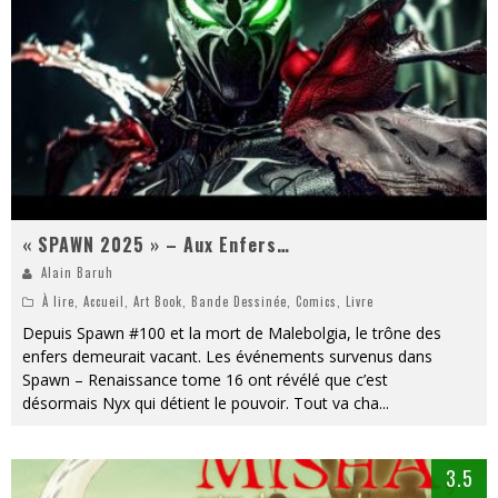
« MOFUSAND / Parler Japonais » – Des Expressions Pratiques !
« Dr Wertham / L’homme qui étudia les tueurs en série » - Un Métier à Risque !
Assassin's Creed Black Flag Resynced
« Le Vent dand les Saules » - Une Belle Histoire !
« Damn Them All » - Un duo de Choc !
Yoshi and the mysterious book
« SPAWN 2025 » – Aux Enfers…
Alain Baruh
À lire
,
Accueil
,
Art Book
,
Bande Dessinée
,
Comics
,
Livre
Depuis Spawn #100 et la mort de Malebolgia, le trône des
enfers demeurait vacant. Les événements survenus dans
Spawn – Renaissance tome 16 ont révélé que c’est
désormais Nyx qui détient le pouvoir. Tout va cha
...
3.5