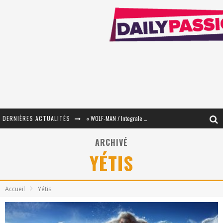
DERNIÈRES ACTUALITÉS
« WOLF-MAN / Integrale Tomes 1 et 2 » - Cruelle Vengeance !
« The Broken Ring / This Mariage Will Fail Anyway » (Tome 2) – Préparer sa vengeance…
ARCHIVÉ
YÉTIS
« Mon Village Révolté » - Combattre un Projet !
« Le Béton et le Bambou / Propositions pour Mayotte et le Monde. » - Améliorations !
Accueil
Yétis
Star Fox
PsyRiver 2026 : la magie revient sur les rives de l’Aar