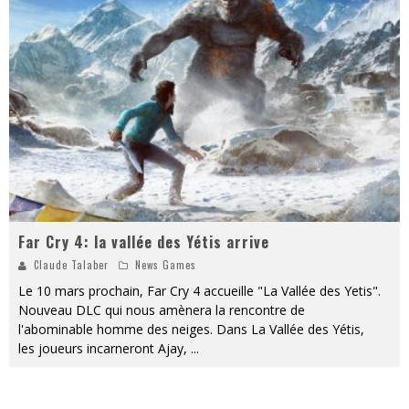
« MOFUSAND / Parler Japonais » – Des Expressions Pratiques !
« Dr Wertham / L’homme qui étudia les tueurs en série » - Un Métier à Risque !
Assassin's Creed Black Flag Resynced
« Le Vent dand les Saules » - Une Belle Histoire !
« Damn Them All » - Un duo de Choc !
Yoshi and the mysterious book
Far Cry 4: la vallée des Yétis arrive
Claude Talaber
News Games
Le 10 mars prochain, Far Cry 4 accueille "La Vallée des Yetis".
Nouveau DLC qui nous amènera la rencontre de
l'abominable homme des neiges. Dans La Vallée des Yétis,
les joueurs incarneront Ajay,
...